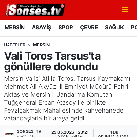
MERSİN
Mersin Nöbetçi Eczaneler
MERSİN
ASAYİŞ
SPOR
ÇEVRE
SAĞLIK
PO
ASAYİŞ
Mersin Hava Durumu
HABERLER
MERSİN
Vali Toros Tarsus'ta
SPOR
Mersin Namaz Vakitleri
gönüllere dokundu
GÜNÜN MANŞETİ
Mersin Trafik Yoğunluk Haritası
Mersin Valisi Atilla Toros, Tarsus Kaymakamı
DÜNYA
Süper Lig Puan Durumu ve Fikstür
Mehmet Ali Akyüz, İl Emniyet Müdürü Fahri
Aktaş ve Mersin İl Jandarma Komutanı
KÜLTÜR - SANAT
Tüm Manşetler
Tuğgeneral Ercan Atasoy ile birlikte
Fevziçakmak Mahallesi'nde kahvehanede
MAGAZİN
Son Dakika Haberleri
vatandaşlarla bir araya geldi.
SONSES .TV
SAĞLIK
Haber Arşivi
25.05.2026 - 23:21
1 DK
GAZETECI
YAYINLANMA
OKUNMA SÜRESI