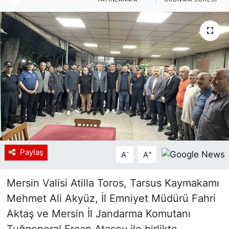
Siyaset
YEREL HABER
Haberde insan
Tanıtım
Paylaş
-
+
A
A
Mersin Valisi Atilla Toros, Tarsus Kaymakamı
Mehmet Ali Akyüz, İl Emniyet Müdürü Fahri
Aktaş ve Mersin İl Jandarma Komutanı