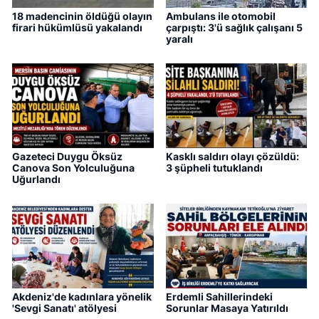
18 madencinin öldüğü olayın
Ambulans ile otomobil
firari hükümlüsü yakalandı
çarpıştı: 3'ü sağlık çalışanı 5
yaralı
Gazeteci Duygu Öksüz
Kasklı saldırı olayı çözüldü:
Canova Son Yolculuğuna
3 şüpheli tutuklandı
Uğurlandı
Akdeniz'de kadınlara yönelik
Erdemli Sahillerindeki
'Sevgi Sanatı' atölyesi
Sorunlar Masaya Yatırıldı