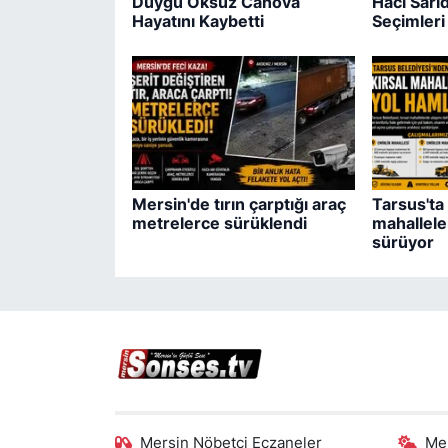
Duygu Öksüz Canova
Hacı Sar
Hayatını Kaybetti
Seçimleri 
Mersin'de tırın çarptığı araç
Tarsus'ta 
metrelerce sürüklendi
mahallele
sürüyor
Mersin Nöbetçi Eczaneler
Me