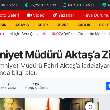
436
55,2510
64,4811
%
0.18
%
0.32
%
0.38
oto Galeri
Video
Yazarlar
Hava Durumu
SİN
ASAYİŞ
SPOR
ÇEVRE
SAĞLIK
POLİT
ka
ert Çıkış
19:07
ADAF'tan Okullarda Mescit Uygulaması Çağ
mniyet Müdürü Aktaş’a Z
l Emniyet Müdürü Fahri Aktaş’a iadeiziya
da bilgi aldı.
2
1 DK
PAYLAŞIM
OKUNMA SÜRESI