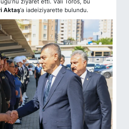
ğü’nü ziyaret etti. Vali Toros, bu
i Aktaş
’a iadeiziyarette bulundu.