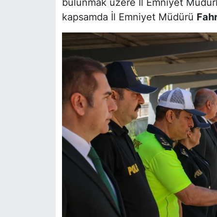
bulunmak üzere İl Emniyet Müdürlü
kapsamda İl Emniyet Müdürü
Fahr