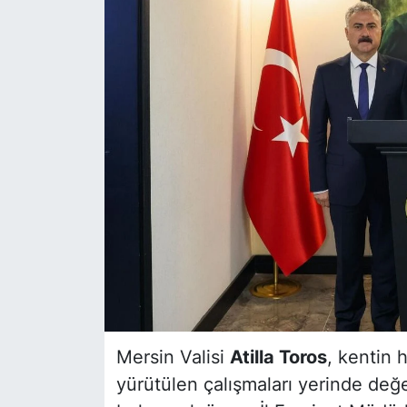
Siyaset
YEREL HABER
Haberde insan
Tanıtım
Mersin Valisi
Atilla Toros
, kentin 
yürütülen çalışmaları yerinde değ