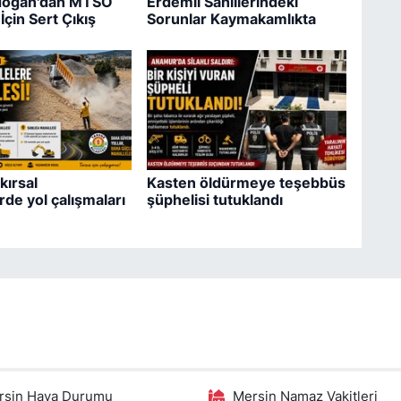
ıdoğan'dan MTSO
Erdemli Sahillerindeki
İçin Sert Çıkış
Sorunlar Kaymakamlıkta
kırsal
Kasten öldürmeye teşebbüs
rde yol çalışmaları
şüphelisi tutuklandı
rsin Hava Durumu
Mersin Namaz Vakitleri