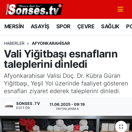
MERSİN
Mersin Nöbetçi Eczaneler
MERSİN
ASAYİŞ
SPOR
ÇEVRE
SAĞLIK
PO
ASAYİŞ
Mersin Hava Durumu
HABERLER
AFYONKARAHISAR
Vali Yiğitbaşı esnafların
SPOR
Mersin Namaz Vakitleri
taleplerini dinledi
GÜNÜN MANŞETİ
Mersin Trafik Yoğunluk Haritası
Afyonkarahisar Valisi Doç. Dr. Kübra Güran
DÜNYA
Süper Lig Puan Durumu ve Fikstür
Yiğitbaşı, Yeşil Yol üzerinde faaliyet gösteren
esnafları ziyaret ederek taleplerini dinledi.
KÜLTÜR - SANAT
Tüm Manşetler
SONSES .TV
11.06.2025 - 09:19
EDITÖR
YAYINLANMA
MAGAZİN
Son Dakika Haberleri
SAĞLIK
Haber Arşivi