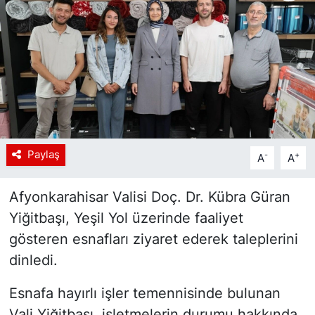
Siyaset
YEREL HABER
Haberde insan
Tanıtım
Paylaş
-
+
A
A
Afyonkarahisar Valisi Doç. Dr. Kübra Güran
Yiğitbaşı, Yeşil Yol üzerinde faaliyet
gösteren esnafları ziyaret ederek taleplerini
dinledi.
Esnafa hayırlı işler temennisinde bulunan
Vali Yiğitbaşı, işletmelerin durumu hakkında