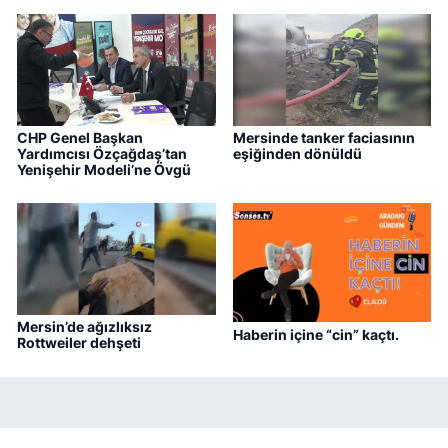
CHP Genel Başkan
Mersinde tanker faciasının
Yardımcısı Özçağdaş’tan
eşiğinden dönüldü
Yenişehir Modeli’ne Övgü
Mersin’de ağızlıksız
Haberin içine “cin” kaçtı.
Rottweiler dehşeti