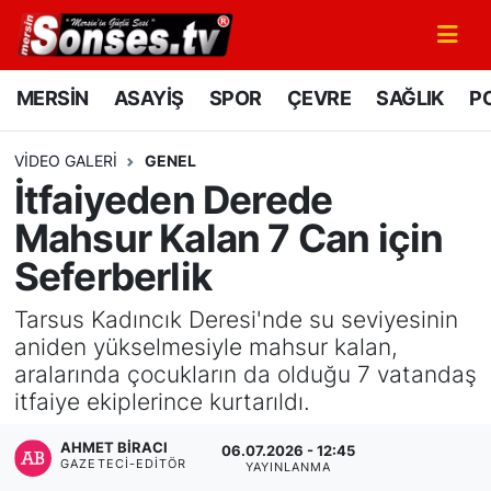
MERSİN
Mersin Nöbetçi Eczaneler
MERSİN
ASAYİŞ
SPOR
ÇEVRE
SAĞLIK
PO
ASAYİŞ
Mersin Hava Durumu
VIDEO GALERI
GENEL
İtfaiyeden Derede
SPOR
Mersin Namaz Vakitleri
Mahsur Kalan 7 Can için
GÜNÜN MANŞETİ
Mersin Trafik Yoğunluk Haritası
Seferberlik
DÜNYA
Süper Lig Puan Durumu ve Fikstür
Tarsus Kadıncık Deresi'nde su seviyesinin
aniden yükselmesiyle mahsur kalan,
KÜLTÜR - SANAT
Tüm Manşetler
aralarında çocukların da olduğu 7 vatandaş
itfaiye ekiplerince kurtarıldı.
MAGAZİN
Son Dakika Haberleri
AHMET BIRACI
06.07.2026 - 12:45
GAZETECI-EDITÖR
YAYINLANMA
SAĞLIK
Haber Arşivi