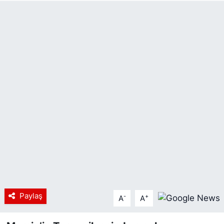
Siyaset
YEREL HABER
Haberde insan
Tanıtım
Paylaş
-
+
A
A