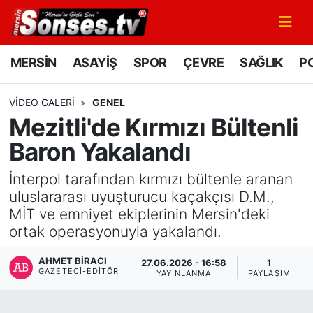
MERSİN
Mersin Nöbetçi Eczaneler
MERSİN
ASAYİŞ
SPOR
ÇEVRE
SAĞLIK
PO
ASAYİŞ
Mersin Hava Durumu
VIDEO GALERI
GENEL
Mezitli'de Kırmızı Bültenli
SPOR
Mersin Namaz Vakitleri
Baron Yakalandı
GÜNÜN MANŞETİ
Mersin Trafik Yoğunluk Haritası
İnterpol tarafından kırmızı bültenle aranan
uluslararası uyuşturucu kaçakçısı D.M.,
DÜNYA
Süper Lig Puan Durumu ve Fikstür
MİT ve emniyet ekiplerinin Mersin'deki
ortak operasyonuyla yakalandı.
KÜLTÜR - SANAT
Tüm Manşetler
AHMET BIRACI
27.06.2026 - 16:58
1
MAGAZİN
Son Dakika Haberleri
GAZETECI-EDITÖR
YAYINLANMA
PAYLAŞIM
SAĞLIK
Haber Arşivi