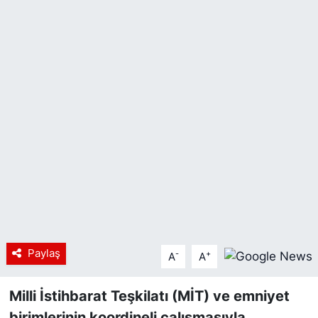
Siyaset
YEREL HABER
Haberde insan
Tanıtım
Paylaş
-
+
A
A
Milli İstihbarat Teşkilatı (MİT) ve emniyet
birimlerinin koordineli çalışmasıyla