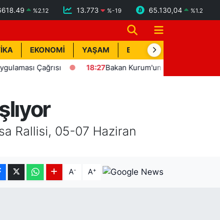
6618.49
13.773
65.130,04
%
2.12
%
-19
%
1.2
İKA
EKONOMİ
YAŞAM
BİK İLAN
TEKNOLOJİ
ağrısı
18:27
Bakan Kurum'un katılımıyla Hatay'da 8 bin 50
şlıyor
sa Rallisi, 05-07 Haziran
-
+
A
A