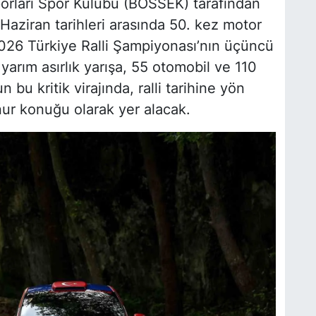
porları Spor Kulübü (BOSSEK) tarafından
aziran tarihleri arasında 50. kez motor
 2026 Türkiye Ralli Şampiyonası’nın üçüncü
yarım asırlık yarışa, 55 otomobil ve 110
bu kritik virajında, ralli tarihine yön
nur konuğu olarak yer alacak.