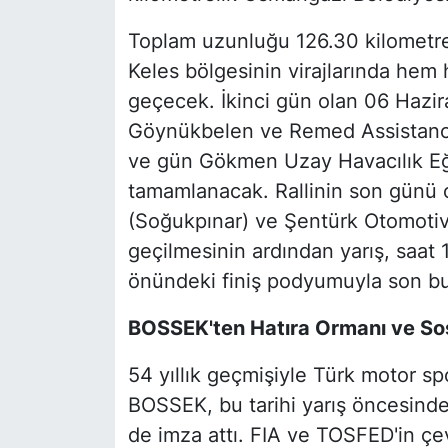
Toplam uzunluğu 126.30 kilometre 
Keles bölgesinin virajlarında hem 
geçecek. İkinci gün olan 06 Hazir
Göynükbelen ve Remed Assistance 
ve gün Gökmen Uzay Havacılık E
tamamlanacak. Rallinin son günü 
(Soğukpınar) ve Şentürk Otomotiv 
geçilmesinin ardından yarış, saat 1
önündeki finiş podyumuyla son bu
BOSSEK'ten Hatıra Ormanı ve Sos
54 yıllık geçmişiyle Türk motor spo
BOSSEK, bu tarihi yarış öncesinde
de imza attı. FIA ve TOSFED'in çe