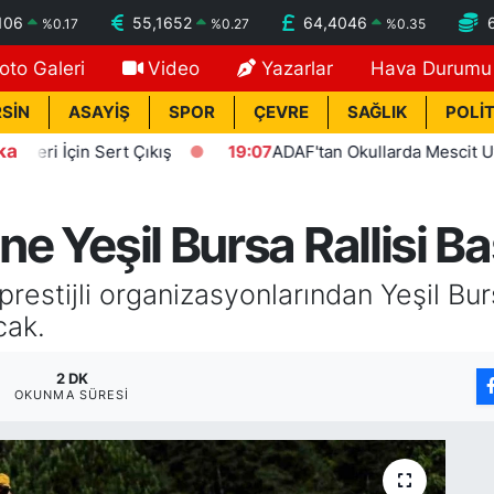
106
55,1652
64,4046
%
0.17
%
0.27
%
0.35
oto Galeri
Video
Yazarlar
Hava Durumu
SİN
ASAYİŞ
SPOR
ÇEVRE
SAĞLIK
POLİT
ka
Sert Çıkış
19:07
ADAF'tan Okullarda Mescit Uygulaması Ç
ne Yeşil Bursa Rallisi Ba
prestijli organizasyonlarından Yeşil Bur
cak.
2 DK
OKUNMA SÜRESI