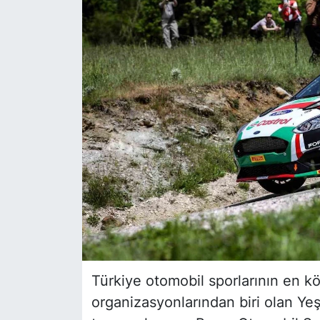
Siyaset
YEREL HABER
Haberde insan
Tanıtım
Türkiye otomobil sporlarının en kö
organizasyonlarından biri olan Yeşil