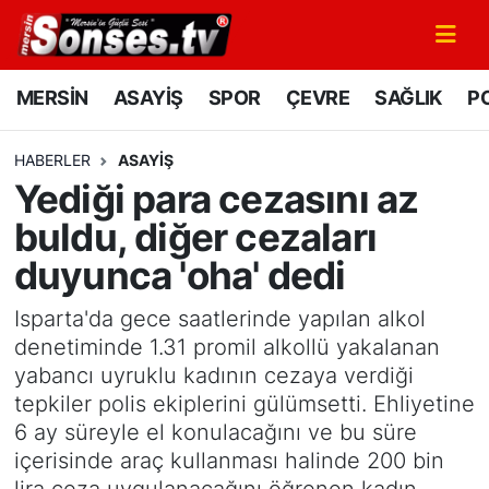
MERSİN
Mersin Nöbetçi Eczaneler
MERSİN
ASAYİŞ
SPOR
ÇEVRE
SAĞLIK
PO
ASAYİŞ
Mersin Hava Durumu
HABERLER
ASAYİŞ
Yediği para cezasını az
SPOR
Mersin Namaz Vakitleri
buldu, diğer cezaları
GÜNÜN MANŞETİ
Mersin Trafik Yoğunluk Haritası
duyunca 'oha' dedi
DÜNYA
Süper Lig Puan Durumu ve Fikstür
Isparta'da gece saatlerinde yapılan alkol
denetiminde 1.31 promil alkollü yakalanan
KÜLTÜR - SANAT
Tüm Manşetler
yabancı uyruklu kadının cezaya verdiği
tepkiler polis ekiplerini gülümsetti. Ehliyetine
MAGAZİN
Son Dakika Haberleri
6 ay süreyle el konulacağını ve bu süre
içerisinde araç kullanması halinde 200 bin
SAĞLIK
Haber Arşivi
lira ceza uygulanacağını öğrenen kadın,