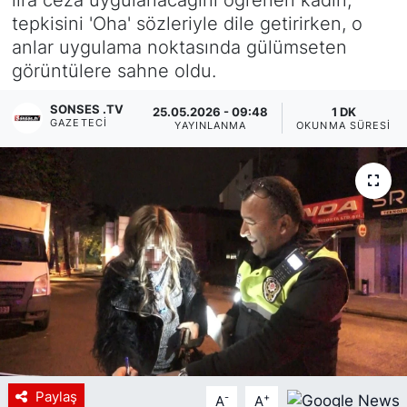
tepkisini 'Oha' sözleriyle dile getirirken, o
Siyaset
anlar uygulama noktasında gülümseten
görüntülere sahne oldu.
YEREL HABER
SONSES .TV
25.05.2026 - 09:48
1 DK
Haberde insan
GAZETECI
YAYINLANMA
OKUNMA SÜRESI
Tanıtım
Paylaş
-
+
A
A