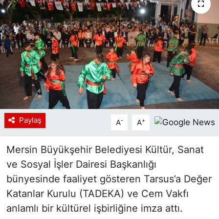
Siyaset
YEREL HABER
Haberde insan
Tanıtım
Paylaş
-
+
A
A
Mersin Büyükşehir Belediyesi Kültür, Sanat
ve Sosyal İşler Dairesi Başkanlığı
bünyesinde faaliyet gösteren Tarsus’a Değer
Katanlar Kurulu (TADEKA) ve Cem Vakfı
anlamlı bir kültürel işbirliğine imza attı.