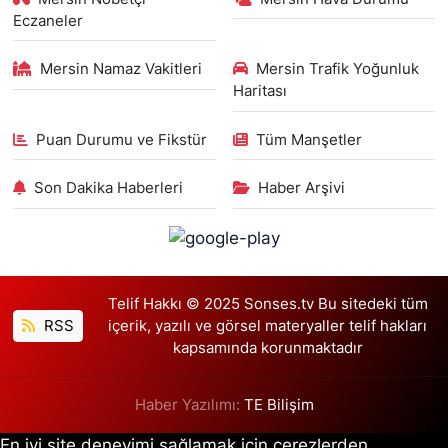
Eczaneler
Mersin Namaz Vakitleri
Mersin Trafik Yoğunluk
Haritası
Puan Durumu ve Fikstür
Tüm Manşetler
Son Dakika Haberleri
Haber Arşivi
Telif Hakkı © 2025 Sonses.tv Bu sitedeki tüm
RSS
içerik, yazılı ve görsel materyaller telif hakları
kapsamında korunmaktadır
Haber Yazılımı:
TE Bilişim
En iyi site deneyimi sağlamak için çerezlerden