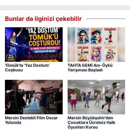
Bunlar da ilginizi çekebilir
Tömük’te 'Yaz Dostum'
TAHTA GEMİ Anı-Öykü
Coşkusu
Yarışması Başladı
Mersin Destekli Film Oscar
Mersin Büyükşehir’den
Yolunda
Çocuklara Ücretsiz Halk
Oyunları Kursu