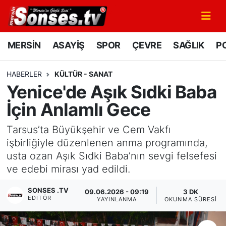
MERSİN
Mersin Nöbetçi Eczaneler
MERSİN
ASAYİŞ
SPOR
ÇEVRE
SAĞLIK
PO
ASAYİŞ
Mersin Hava Durumu
HABERLER
KÜLTÜR - SANAT
Yenice'de Aşık Sıdki Baba
SPOR
Mersin Namaz Vakitleri
İçin Anlamlı Gece
GÜNÜN MANŞETİ
Mersin Trafik Yoğunluk Haritası
Tarsus’ta Büyükşehir ve Cem Vakfı
DÜNYA
Süper Lig Puan Durumu ve Fikstür
işbirliğiyle düzenlenen anma programında,
usta ozan Aşık Sıdki Baba’nın sevgi felsefesi
KÜLTÜR - SANAT
Tüm Manşetler
ve edebi mirası yad edildi.
SONSES .TV
MAGAZİN
Son Dakika Haberleri
09.06.2026 - 09:19
3 DK
EDITÖR
YAYINLANMA
OKUNMA SÜRESI
SAĞLIK
Haber Arşivi