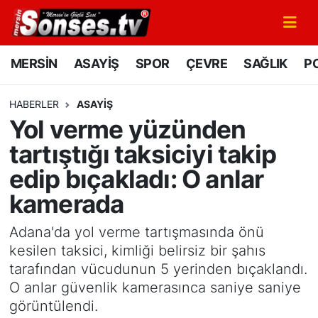
MERSİN
Mersin Nöbetçi Eczaneler
MERSİN
ASAYİŞ
SPOR
ÇEVRE
SAĞLIK
PO
ASAYİŞ
Mersin Hava Durumu
HABERLER
ASAYİŞ
Yol verme yüzünden
SPOR
Mersin Namaz Vakitleri
tartıştığı taksiciyi takip
GÜNÜN MANŞETİ
Mersin Trafik Yoğunluk Haritası
edip bıçakladı: O anlar
kamerada
DÜNYA
Süper Lig Puan Durumu ve Fikstür
Adana'da yol verme tartışmasında önü
KÜLTÜR - SANAT
Tüm Manşetler
kesilen taksici, kimliği belirsiz bir şahıs
tarafından vücudunun 5 yerinden bıçaklandı.
MAGAZİN
Son Dakika Haberleri
O anlar güvenlik kamerasınca saniye saniye
görüntülendi.
SAĞLIK
Haber Arşivi