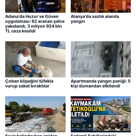
Adana'da Huzur ve Güven
Alanya'da sazlık alanda
uygulaması: 62 aranan şahıs
yangın
yakalandı, 3 milyon 924 bin
TL ceza kesildi
Çoban köpeğini tüfekle
Apartmanda yangın paniği: 5
vurup sakat bıraktılar
kişi dumandan etkilendi
Seyir halindeyken aniden
Erdemli Sahillerindeki