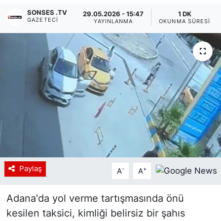
SONSES .TV
29.05.2026 - 15:47
1 DK
Siyaset
GAZETECI
YAYINLANMA
OKUNMA SÜRESI
YEREL HABER
Haberde insan
Tanıtım
Paylaş
-
+
A
A
Adana'da yol verme tartışmasında önü
kesilen taksici, kimliği belirsiz bir şahıs