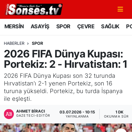
MERSİN
Mersin Nöbetçi Eczaneler
MERSİN
ASAYİŞ
SPOR
ÇEVRE
SAĞLIK
PO
ASAYİŞ
Mersin Hava Durumu
HABERLER
SPOR
2026 FIFA Dünya Kupası:
SPOR
Mersin Namaz Vakitleri
Portekiz: 2 - Hırvatistan: 1
GÜNÜN MANŞETİ
Mersin Trafik Yoğunluk Haritası
2026 FIFA Dünya Kupası son 32 turunda
DÜNYA
Süper Lig Puan Durumu ve Fikstür
Hırvatistan'ı 2-1 yenen Portekiz, son 16
turuna yükseldi. Portekiz, bu turda İspanya
KÜLTÜR - SANAT
Tüm Manşetler
ile eşleşti.
AHMET BIRACI
MAGAZİN
Son Dakika Haberleri
03.07.2026 - 10:15
1 DK
GAZETECI-EDITÖR
YAYINLANMA
OKUNMA SÜRE
SAĞLIK
Haber Arşivi