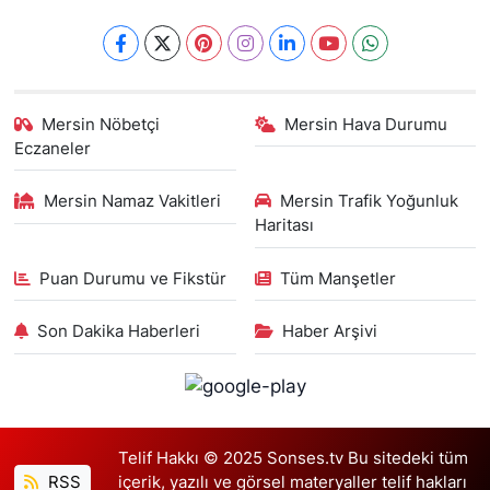
Mersin Nöbetçi
Mersin Hava Durumu
Eczaneler
Mersin Namaz Vakitleri
Mersin Trafik Yoğunluk
Haritası
Puan Durumu ve Fikstür
Tüm Manşetler
Son Dakika Haberleri
Haber Arşivi
Telif Hakkı © 2025 Sonses.tv Bu sitedeki tüm
RSS
içerik, yazılı ve görsel materyaller telif hakları