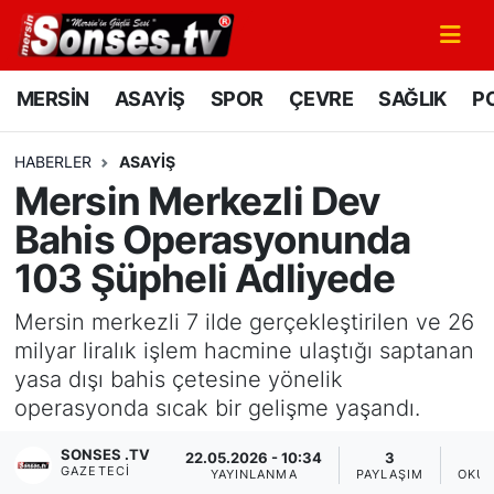
MERSİN
Mersin Nöbetçi Eczaneler
MERSİN
ASAYİŞ
SPOR
ÇEVRE
SAĞLIK
PO
ASAYİŞ
Mersin Hava Durumu
HABERLER
ASAYİŞ
Mersin Merkezli Dev
SPOR
Mersin Namaz Vakitleri
Bahis Operasyonunda
GÜNÜN MANŞETİ
Mersin Trafik Yoğunluk Haritası
103 Şüpheli Adliyede
DÜNYA
Süper Lig Puan Durumu ve Fikstür
Mersin merkezli 7 ilde gerçekleştirilen ve 26
milyar liralık işlem hacmine ulaştığı saptanan
KÜLTÜR - SANAT
Tüm Manşetler
yasa dışı bahis çetesine yönelik
operasyonda sıcak bir gelişme yaşandı.
MAGAZİN
Son Dakika Haberleri
SONSES .TV
22.05.2026 - 10:34
3
GAZETECI
SAĞLIK
Haber Arşivi
YAYINLANMA
PAYLAŞIM
OKUN