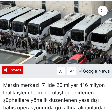
Siyaset
YEREL HABER
Haberde insan
Tanıtım
Paylaş
-
+
A
A
Mersin merkezli 7 ilde 26 milyar 416 milyon
liralık işlem hacmine ulaştığı belirlenen
şüphelilere yönelik düzenlenen yasa dışı
bahis operasyonunda gözaltına alınanlardan