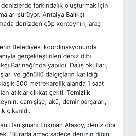
denizlerde farkındalık oluşturmak için
şmaları sürüyor. Antalya Balıkçı
ışmada denizden çöp konteynırı, araç
şehir Belediyesi koordinasyonunda
nıyla gerçekleştirilen deniz dibi
çı Barınağı'nda yapıldı. Dalış okulları,
şları ve gönüllü dalgıçların katıldığı
aklaşık 500 metrekarelik alanda 1 saat
lan atıklar dikkat çekti. Temizlik
eynırı, cam şişe, akü, demir parçaları,
k çıkarıldı.
an Danışmanı Lokman Atasoy, deniz dibi
ek, 'Burada amaç sadece denizin dibini