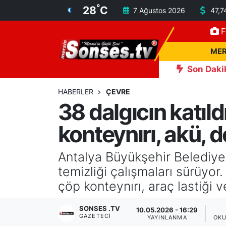
°
28
C
7 Ağustos 2026
47,7
F
MERSİN
Mersin Nöbetçi Eczaneler
MER
ASAYİŞ
Mersin Hava Durumu
Son Daki
4 kişi yaralandı
19:39
Hacı Sarıdoğan'dan MTSO Seçimleri
SPOR
Mersin Namaz Vakitleri
HABERLER
ÇEVRE
38 dalgıcın katıld
GÜNÜN MANŞETİ
Mersin Trafik Yoğunluk Haritası
konteynırı, akü, d
DÜNYA
Süper Lig Puan Durumu ve Fikstür
Antalya Büyükşehir Belediyesi
KÜLTÜR - SANAT
Tüm Manşetler
temizliği çalışmaları sürüyor
çöp konteynırı, araç lastiği v
MAGAZİN
Son Dakika Haberleri
SONSES .TV
10.05.2026 - 16:29
GAZETECI
SAĞLIK
Haber Arşivi
YAYINLANMA
OKU