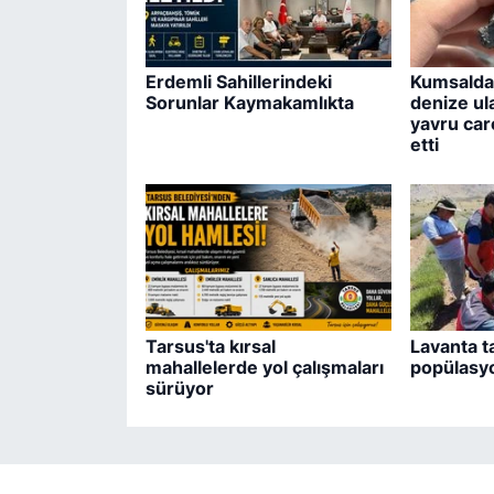
Erdemli Sahillerindeki
Kumsalda 
Sorunlar Kaymakamlıkta
denize ul
yavru care
etti
Tarsus'ta kırsal
Lavanta t
mahallelerde yol çalışmaları
popülasyo
sürüyor