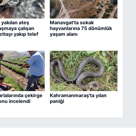
yakılan ateş
Manavgat'ta sokak
aşmaya çalışan
hayvanlarına 75 dönümlük
ttayı yakıp telef
yaşam alanı
arlalarında çekirge
Kahramanmaraş'ta yılan
nu incelendi
paniği