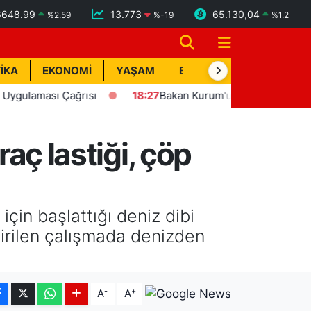
6648.99
13.773
65.130,04
%
2.59
%
-19
%
1.2
İKA
EKONOMİ
YAŞAM
BİK İLAN
TEKNOLOJİ
ması Çağrısı
18:27
Bakan Kurum'un katılımıyla Hatay'da 8 
raç lastiği, çöp
çin başlattığı deniz dibi
ştirilen çalışmada denizden
-
+
A
A