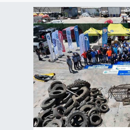
Siyaset
YEREL HABER
Haberde insan
Tanıtım