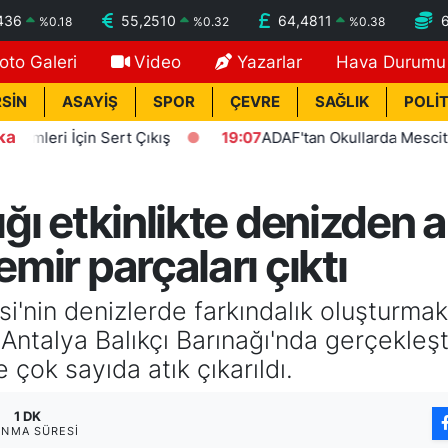
436
55,2510
64,4811
%
0.18
%
0.32
%
0.38
oto Galeri
Video
Yazarlar
Hava Durumu
SİN
ASAYİŞ
SPOR
ÇEVRE
SAĞLIK
POLİT
ka
 İçin Sert Çıkış
19:07
ADAF'tan Okullarda Mescit Uygula
ığı etkinlikte denizden a
emir parçaları çıktı
'nin denizlerde farkındalık oluşturmak i
. Antalya Balıkçı Barınağı'nda gerçekle
e çok sayıda atık çıkarıldı.
1 DK
NMA SÜRESI