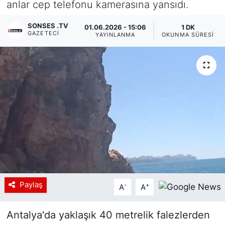
anlar cep telefonu kamerasına yansıdı.
Siyaset
SONSES .TV
01.06.2026 - 15:06
1 DK
GAZETECI
YAYINLANMA
OKUNMA SÜRESI
YEREL HABER
Haberde insan
Tanıtım
Paylaş
-
+
A
A
Antalya'da yaklaşık 40 metrelik falezlerden