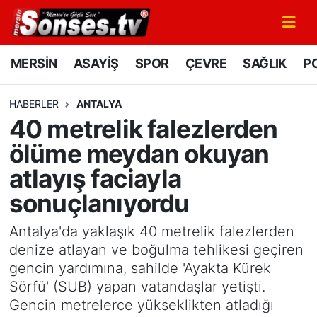
MERSİN
Mersin Nöbetçi Eczaneler
MERSİN
ASAYİŞ
SPOR
ÇEVRE
SAĞLIK
PO
ASAYİŞ
Mersin Hava Durumu
HABERLER
ANTALYA
40 metrelik falezlerden
SPOR
Mersin Namaz Vakitleri
ölüme meydan okuyan
GÜNÜN MANŞETİ
Mersin Trafik Yoğunluk Haritası
atlayış faciayla
sonuçlanıyordu
DÜNYA
Süper Lig Puan Durumu ve Fikstür
Antalya'da yaklaşık 40 metrelik falezlerden
KÜLTÜR - SANAT
Tüm Manşetler
denize atlayan ve boğulma tehlikesi geçiren
gencin yardımına, sahilde 'Ayakta Kürek
MAGAZİN
Son Dakika Haberleri
Sörfü' (SUB) yapan vatandaşlar yetişti.
Gencin metrelerce yükseklikten atladığı
SAĞLIK
Haber Arşivi