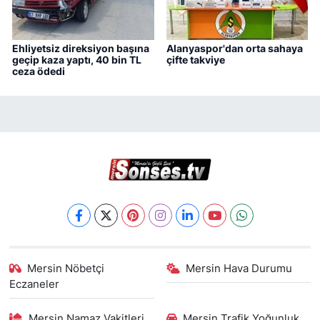
Ehliyetsiz direksiyon başına
Alanyaspor'dan orta sahaya
geçip kaza yaptı, 40 bin TL
çifte takviye
ceza ödedi
Mersin Nöbetçi
Mersin Hava Durumu
Eczaneler
Mersin Namaz Vakitleri
Mersin Trafik Yoğunluk