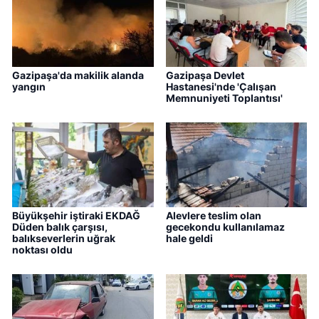
Gazipaşa'da makilik alanda
Gazipaşa Devlet
yangın
Hastanesi'nde 'Çalışan
Memnuniyeti Toplantısı'
Büyükşehir iştiraki EKDAĞ
Alevlere teslim olan
Düden balık çarşısı,
gecekondu kullanılamaz
balıkseverlerin uğrak
hale geldi
noktası oldu