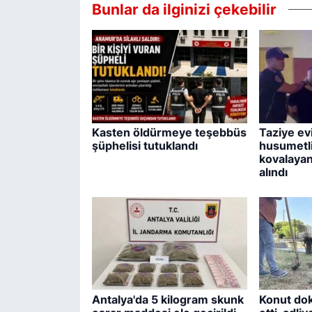
Bunlar da ilginizi çekebilir
Kasten öldürmeye teşebbüs
Taziye ev
şüphelisi tutuklandı
husumetli
kovalayan
alındı
Antalya'da 5 kilogram skunk
Konut dok