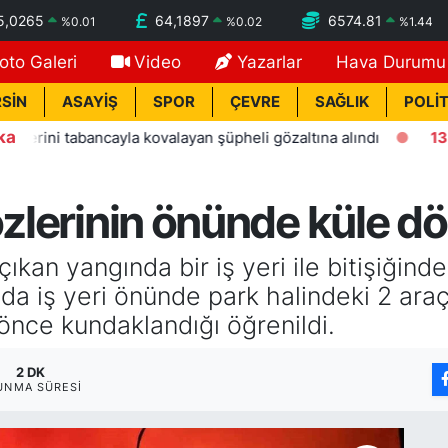
5,0265
64,1897
6574.81
%
0.01
%
0.02
%
1.44
oto Galeri
Video
Yazarlar
Hava Durumu
SİN
ASAYİŞ
SPOR
ÇEVRE
SAĞLIK
POLİT
ka
tabancayla kovalayan şüpheli gözaltına alındı
13:11
Alanya
özlerinin önünde küle d
ıkan yangında bir iş yeri ile bitişiğind
a iş yeri önünde park halindeki 2 araç
önce kundaklandığı öğrenildi.
2 DK
UNMA SÜRESI