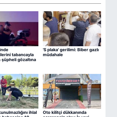
inde
'S plaka' gerilimi: Biber gazlı
lerini tabancayla
müdahale
 şüpheli gözaltına
unulmazlığını ihlal
Oto kilitçi dükkanında