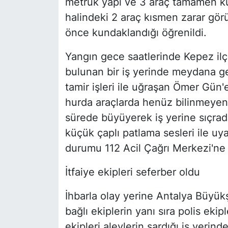
metruk yapı ve 3 araç tamamen kü
halindeki 2 araç kısmen zarar gör
önce kundaklandığı öğrenildi.
Yangın gece saatlerinde Kepez ilç
bulunan bir iş yerinde meydana gel
tamir işleri ile uğraşan Ömer Gün'
hurda araçlarda henüz bilinmeyen 
sürede büyüyerek iş yerine sıçradı
küçük çaplı patlama sesleri ile uy
durumu 112 Acil Çağrı Merkezi'ne b
İtfaiye ekipleri seferber oldu
İhbarla olay yerine Antalya Büyükş
bağlı ekiplerin yanı sıra polis ekip
ekipleri alevlerin sardığı iş yeri