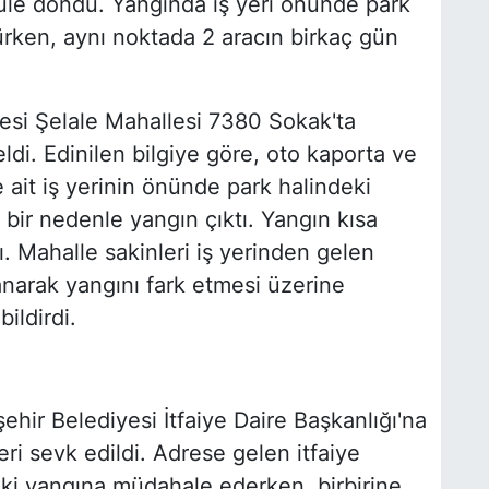
le döndü. Yangında iş yeri önünde park
ürken, aynı noktada 2 aracın birkaç gün
esi Şelale Mahallesi 7380 Sokak'ta
di. Edinilen bilgiye göre, oto kaporta ve
e ait iş yerinin önünde park halindeki
bir nedenle yangın çıktı. Yangın kısa
. Mahalle sakinleri iş yerinden gelen
anarak yangını fark etmesi üzerine
ildirdi.
ehir Belediyesi İtfaiye Daire Başkanlığı'na
leri sevk edildi. Adrese gelen itfaiye
ndeki yangına müdahale ederken, birbirine