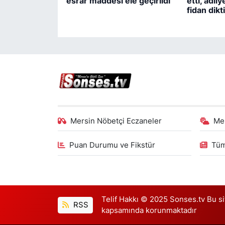
esrar maddesi ele geçirildi
etti, adli
fidan dikti
Mersin Nöbetçi Eczaneler
Me
Puan Durumu ve Fikstür
Tüm
Telif Hakkı © 2025 Sonses.tv Bu site
RSS
kapsamında korunmaktadır