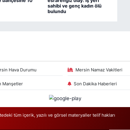
ye bahçesine 10
esrarengiz olay: İş yeri
sahibi ve genç kadın ölü
bulundu
rsin Hava Durumu
Mersin Namaz Vakitleri
 Manşetler
Son Dakika Haberleri
deki tüm içerik, yazılı ve görsel materyaller telif hakları