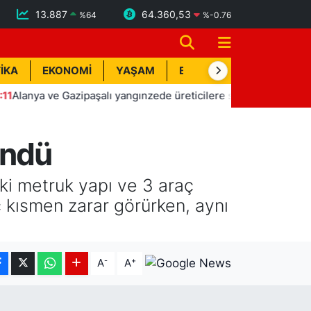
13.887
64.360,53
%
64
%
-0.76
İKA
EKONOMİ
YAŞAM
BİK İLAN
TEKNOLOJİ
 ve Gazipaşalı yangınzede üreticilere sera naylonu desteği
öndü
eki metruk yapı ve 3 araç
 kısmen zarar görürken, aynı
-
+
A
A