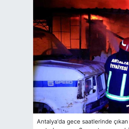
Siyaset
YEREL HABER
Haberde insan
Tanıtım
Antalya'da gece saatlerinde çıkan y