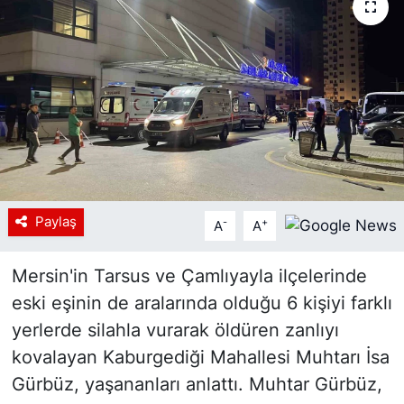
Siyaset
YEREL HABER
Haberde insan
Tanıtım
Paylaş
-
+
A
A
Mersin'in Tarsus ve Çamlıyayla ilçelerinde
eski eşinin de aralarında olduğu 6 kişiyi farklı
yerlerde silahla vurarak öldüren zanlıyı
kovalayan Kaburgediği Mahallesi Muhtarı İsa
Gürbüz, yaşananları anlattı. Muhtar Gürbüz,