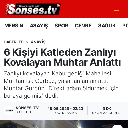
MERSİN
Mersin Nöbetçi Eczaneler
MERSİN
ASAYİŞ
SPOR
ÇEVRE
SAĞLIK
PO
ASAYİŞ
Mersin Hava Durumu
HABERLER
ASAYİŞ
6 Kişiyi Katleden Zanlıyı
SPOR
Mersin Namaz Vakitleri
Kovalayan Muhtar Anlattı
GÜNÜN MANŞETİ
Mersin Trafik Yoğunluk Haritası
Zanlıyı kovalayan Kaburgediği Mahallesi
DÜNYA
Süper Lig Puan Durumu ve Fikstür
Muhtarı İsa Gürbüz, yaşananları anlattı.
Muhtar Gürbüz, 'Direkt adam öldürmek için
KÜLTÜR - SANAT
Tüm Manşetler
buraya gelmiş.' dedi.
SONSES .TV
MAGAZİN
Son Dakika Haberleri
18.05.2026 - 22:20
3 DK
GAZETECI
YAYINLANMA
OKUNMA SÜRESI
SAĞLIK
Haber Arşivi