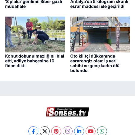
'S plaka' gerilimi: Biber gazlı
Antalya'da 5 kilogram skunk
müdahale
esrar maddesi ele geçirildi
Konut dokunulmazlığını ihlal
Oto kilitçi dükkanında
etti, adliye bahçesine 10
esrarengiz olay: İş yeri
fidan dikti
sahibi ve genç kadın ölü
bulundu