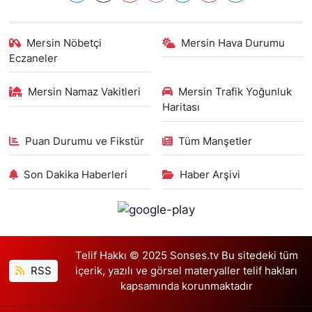
Mersin Nöbetçi
Mersin Hava Durumu
Eczaneler
Mersin Namaz Vakitleri
Mersin Trafik Yoğunluk
Haritası
Puan Durumu ve Fikstür
Tüm Manşetler
Son Dakika Haberleri
Haber Arşivi
Telif Hakkı © 2025 Sonses.tv Bu sitedeki tüm
RSS
içerik, yazılı ve görsel materyaller telif hakları
kapsamında korunmaktadır