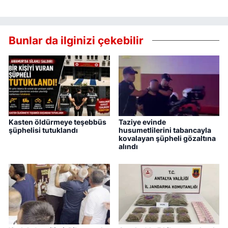
Bunlar da ilginizi çekebilir
Kasten öldürmeye teşebbüs
Taziye evinde
şüphelisi tutuklandı
husumetlilerini tabancayla
kovalayan şüpheli gözaltına
alındı