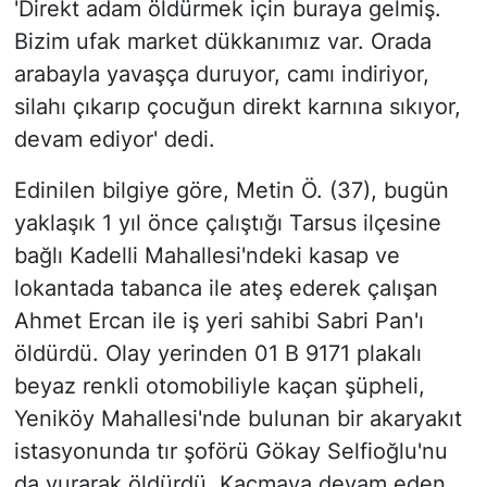
'Direkt adam öldürmek için buraya gelmiş.
Bizim ufak market dükkanımız var. Orada
arabayla yavaşça duruyor, camı indiriyor,
silahı çıkarıp çocuğun direkt karnına sıkıyor,
devam ediyor' dedi.
Edinilen bilgiye göre, Metin Ö. (37), bugün
yaklaşık 1 yıl önce çalıştığı Tarsus ilçesine
bağlı Kadelli Mahallesi'ndeki kasap ve
lokantada tabanca ile ateş ederek çalışan
Ahmet Ercan ile iş yeri sahibi Sabri Pan'ı
öldürdü. Olay yerinden 01 B 9171 plakalı
beyaz renkli otomobiliyle kaçan şüpheli,
Yeniköy Mahallesi'nde bulunan bir akaryakıt
istasyonunda tır şoförü Gökay Selfioğlu'nu
da vurarak öldürdü. Kaçmaya devam eden