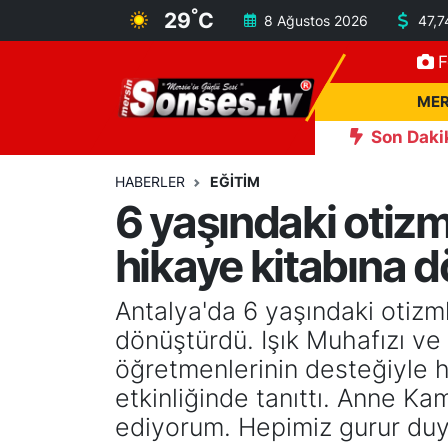
°
29
C
8 Ağustos 2026
47,7
F
MERSİN
Mersin Nöbetçi Eczaneler
MER
ASAYİŞ
Mersin Hava Durumu
Son Daki
landı
15:11
Kahramanmaraş'ta kayıp çocuk sulama kanalı
SPOR
Mersin Namaz Vakitleri
HABERLER
EĞİTİM
6 yaşındaki otizm
GÜNÜN MANŞETİ
Mersin Trafik Yoğunluk Haritası
hikaye kitabına 
DÜNYA
Süper Lig Puan Durumu ve Fikstür
Antalya'da 6 yaşındaki otizm
KÜLTÜR - SANAT
Tüm Manşetler
dönüştürdü. Işık Muhafızı ve
öğretmenlerinin desteğiyle h
MAGAZİN
Son Dakika Haberleri
etkinliğinde tanıttı. Anne K
ediyorum. Hepimiz gurur duy
SAĞLIK
Haber Arşivi