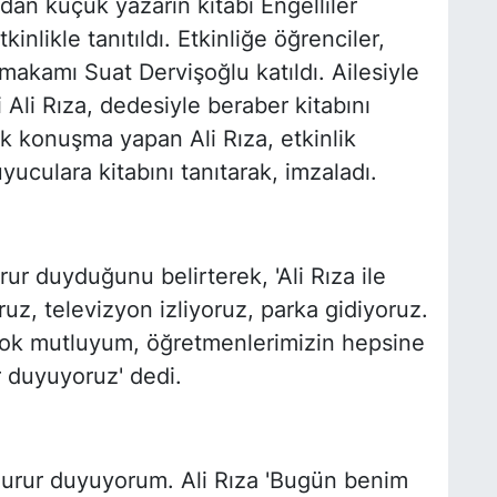
dan küçük yazarın kitabı Engelliler
likle tanıtıldı. Etkinliğe öğrenciler,
makamı Suat Dervişoğlu katıldı. Ailesiyle
i Ali Rıza, dedesiyle beraber kitabını
 konuşma yapan Ali Rıza, etkinlik
yuculara kitabını tanıtarak, imzaladı.
r duyduğunu belirterek, 'Ali Rıza ile
uz, televizyon izliyoruz, parka gidiyoruz.
Çok mutluyum, öğretmenlerimizin hepsine
 duyuyoruz' dedi.
gurur duyuyorum. Ali Rıza 'Bugün benim