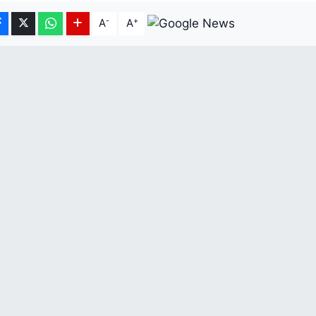
-
+
A
A