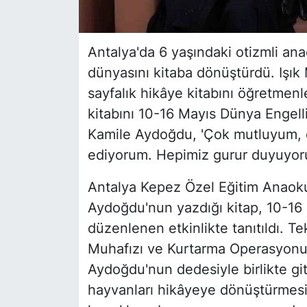
Antalya'da 6 yaşındaki otizmli an
dünyasını kitaba dönüştürdü. Işık
sayfalık hikâye kitabını öğretmen
kitabını 10-16 Mayıs Dünya Engellil
Kamile Aydoğdu, 'Çok mutluyum, 
ediyorum. Hepimiz gurur duyuyoru
Antalya Kepez Özel Eğitim Anaokulu
Aydoğdu'nun yazdığı kitap, 10-16 
düzenlenen etkinlikte tanıtıldı. T
Muhafızı ve Kurtarma Operasyonu is
Aydoğdu'nun dedesiyle birlikte g
hayvanları hikâyeye dönüştürmesiy