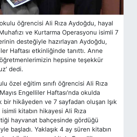
aokulu öğrencisi Ali Rıza Aydoğdu, hayal
 Muhafızı ve Kurtarma Operasyonu isimli 7
lerinin desteğiyle hazırlayan Aydoğdu,
er Haftası etkinliğinde tanıttı. Anne
öğretmenlerimizin hepsine teşekkür
z' dedi.
 özel eğitim sınıfı öğrencisi Ali Rıza
Mayıs Engelliler Haftası'nda okulda
ek bir hikâyeden ve 7 sayfadan oluşan Işık
imli kitabın hikayesi Ali Rıza
ittiği hayvanat bahçesinde gördüğü
le başladı. Yaklaşık 4 ay süren kitabın