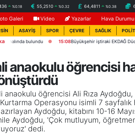
436
55,2510
64,4811
%
0.18
%
0.32
%
0.38
oto Galeri
Video
Yazarlar
Hava Durumu
SİN
ASAYİŞ
SPOR
ÇEVRE
SAĞLIK
POLİT
ka
nda bulundu
15:08
Büyükşehir iştiraki EKDAĞ Düden balık ç
li anaokulu öğrencisi h
dönüştürdü
li anaokulu öğrencisi Ali Rıza Aydoğdu,
 Kurtarma Operasyonu isimli 7 sayfalık 
azırlayan Aydoğdu, kitabını 10-16 Mayı
amile Aydoğdu, 'Çok mutluyum, öğretme
uyoruz' dedi.