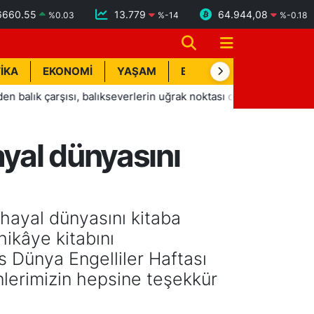
6660.55
13.779
64.944,08
%
0.03
%
-14
%
-0.18
İKA
EKONOMİ
YAŞAM
BİK İLAN
TEKNOLOJİ
arşısı, balıkseverlerin uğrak noktası oldu
14:04
Serdar Gü
ayal dünyasını
 hayal dünyasını kitaba
hikâye kitabını
s Dünya Engelliler Haftası
nlerimizin hepsine teşekkür