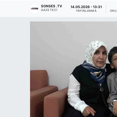
SONSES .TV
14.05.2026 - 13:31
Siyaset
GAZETECI
YAYINLANMA
OKU
YEREL HABER
Haberde insan
Tanıtım