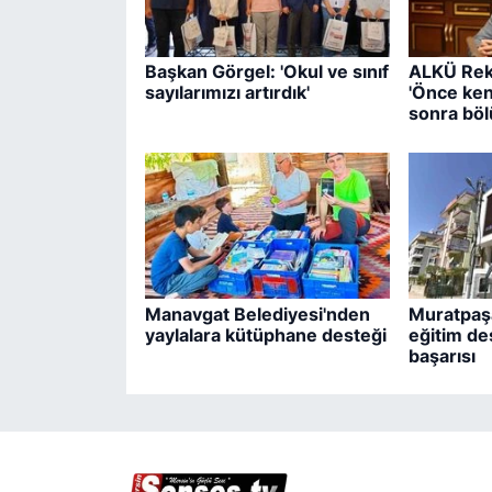
Başkan Görgel: 'Okul ve sınıf
ALKÜ Rek
sayılarımızı artırdık'
'Önce ken
sonra böl
Manavgat Belediyesi'nden
Muratpaşa
yaylalara kütüphane desteği
eğitim de
başarısı