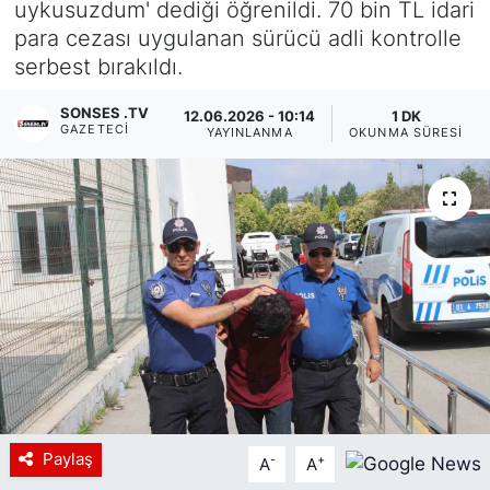
uykusuzdum' dediği öğrenildi. 70 bin TL idari
para cezası uygulanan sürücü adli kontrolle
Siyaset
serbest bırakıldı.
YEREL HABER
SONSES .TV
12.06.2026 - 10:14
1 DK
GAZETECI
YAYINLANMA
OKUNMA SÜRESI
Haberde insan
Tanıtım
Paylaş
-
+
A
A