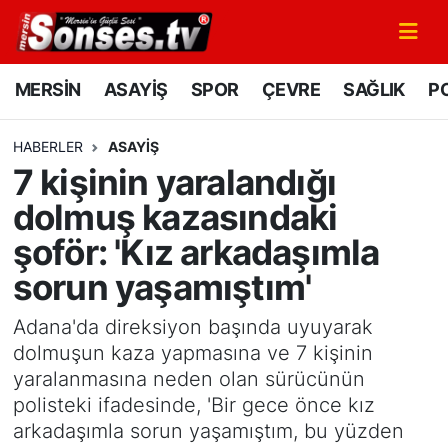
MERSİN
Mersin Nöbetçi Eczaneler
MERSİN
ASAYİŞ
SPOR
ÇEVRE
SAĞLIK
PO
ASAYİŞ
Mersin Hava Durumu
HABERLER
ASAYİŞ
7 kişinin yaralandığı
SPOR
Mersin Namaz Vakitleri
dolmuş kazasındaki
GÜNÜN MANŞETİ
Mersin Trafik Yoğunluk Haritası
şoför: 'Kız arkadaşımla
sorun yaşamıştım'
DÜNYA
Süper Lig Puan Durumu ve Fikstür
Adana'da direksiyon başında uyuyarak
KÜLTÜR - SANAT
Tüm Manşetler
dolmuşun kaza yapmasına ve 7 kişinin
yaralanmasına neden olan sürücünün
MAGAZİN
Son Dakika Haberleri
polisteki ifadesinde, 'Bir gece önce kız
arkadaşımla sorun yaşamıştım, bu yüzden
SAĞLIK
Haber Arşivi