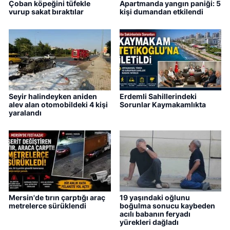
Çoban köpeğini tüfekle
Apartmanda yangın paniği: 5
vurup sakat bıraktılar
kişi dumandan etkilendi
Seyir halindeyken aniden
Erdemli Sahillerindeki
alev alan otomobildeki 4 kişi
Sorunlar Kaymakamlıkta
yaralandı
Mersin'de tırın çarptığı araç
19 yaşındaki oğlunu
metrelerce sürüklendi
boğulma sonucu kaybeden
acılı babanın feryadı
yürekleri dağladı