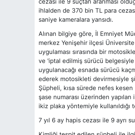
cezası ile 9 suçtan aranması olduğu
ihlalden de 370 bin TL para cezas
saniye kameralara yansıdı.
Alınan bilgiye göre, İl Emniyet M
merkez Yenişehir ilçesi Üniversite
uygulaması sırasında bir motosikle
ve 'iptal edilmiş sürücü belgesiyl
uygulanacağı esnada sürücü kaçma
ederek motosikleti devirmesiyle ş
Şüpheli, kısa sürede nefes kesen
şase numarası üzerinden yapılan 
ikiz plaka yöntemiyle kullanıldığı t
7 yıl 6 ay hapis cezası ile 9 ayrı 
Kimliği tespit edilen şüpheli ile i