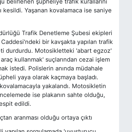
 belirlenen şüpheliye trafik kurallarını
ı kesildi. Yaşanan kovalamaca ise saniye
üdürlüğü Trafik Denetleme Şubesi ekipleri
 Caddesi'ndeki bir kavşakta yapılan trafik
ti durdurdu. Motosikletteki 'abart egzoz'
e araç kullanmak' suçlarından cezai işlem
k istedi. Polislerin anında müdahale
üpheli yaya olarak kaçmaya başladı.
 kovalamacayla yakalandı. Motosikletin
incelemede ise plakanın sahte olduğu,
espit edildi.
suçtan aranması olduğu ortaya çıktı
lgili yapılan sorgulamada 'uyuşturucu