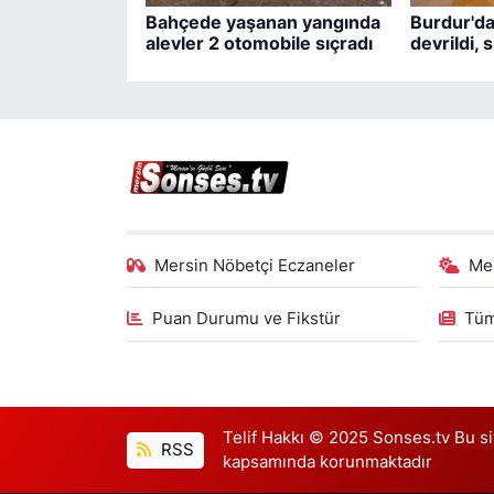
Bahçede yaşanan yangında
Burdur'da
alevler 2 otomobile sıçradı
devrildi,
Mersin Nöbetçi Eczaneler
Me
Puan Durumu ve Fikstür
Tüm
Telif Hakkı © 2025 Sonses.tv Bu site
RSS
kapsamında korunmaktadır