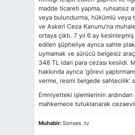
madde ticareti yapma, ruhsatsız ate
veya bulundurma, hükümlü veya tu
ve Askeri Ceza Kanunu'na muhalef
ortaya çıktı. 7 yıl 6 ay kesinleşm
edilen şüpheliye ayrıca sahte plak
uymamak ve sürücü belgesiz araç 
348 TL idari para cezası kesildi. M
hakkında ayrıca 'görevi yaptırmam
verme, resmi belgede sahtecilik' su
Emniyetteki işlemlerinin ardından a
mahkemece tutuklanarak cezaevin
Muhabir:
Sonses .tv