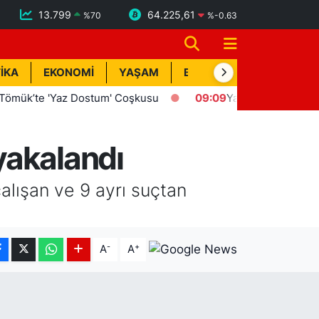
13.799
64.225,61
%
70
%
-0.63
İKA
EKONOMİ
YAŞAM
BİK İLAN
TEKNOLOJİ
te 'Yaz Dostum' Coşkusu
09:09
Yardım Ederken Canında
yakalandı
alışan ve 9 ayrı suçtan
-
+
A
A