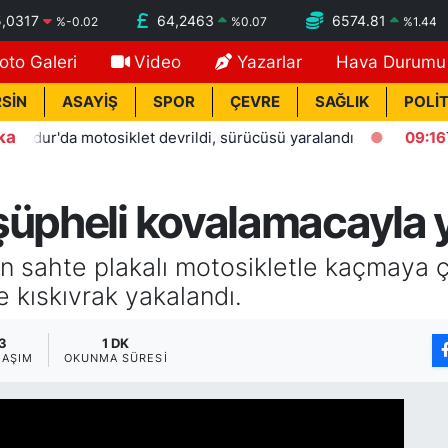
,0317
64,2463
6574.81
%
-0.02
%
0.07
%
1.44
oto Galeri
Video
Yazarlar
Hava Durumu
SİN
ASAYİŞ
SPOR
ÇEVRE
SAĞLIK
POLİT
ka
r'da motosiklet devrildi, sürücüsü yaralandı
09:16
Tömük’
şüpheli kovalamacayla 
n sahte plakalı motosikletle kaçmaya ç
ce kıskıvrak yakalandı.
3
1 DK
LAŞIM
OKUNMA SÜRESI