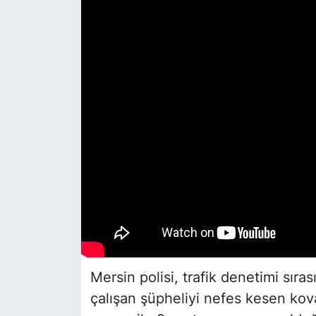
Siyaset
YEREL HABER
Haberde insan
Tanıtım
Mersin polisi, trafik denetimi sır
çalışan şüpheliyi nefes kesen kova