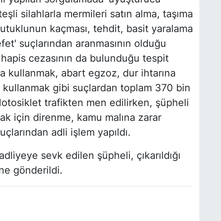
şli silahlarla mermileri satın alma, taşıma
tuklunun kaçması, tehdit, basit yaralama
et' suçlarından aranmasının olduğu
iş hapis cezasının da bulunduğu tespit
a kullanmak, abart egzoz, dur ihtarına
kullanmak gibi suçlardan toplam 370 bin
otosiklet trafikten men edilirken, şüpheli
ak için direnme, kamu malına zarar
çlarından adli işlem yapıldı.
dliyeye sevk edilen şüpheli, çıkarıldığı
e gönderildi.