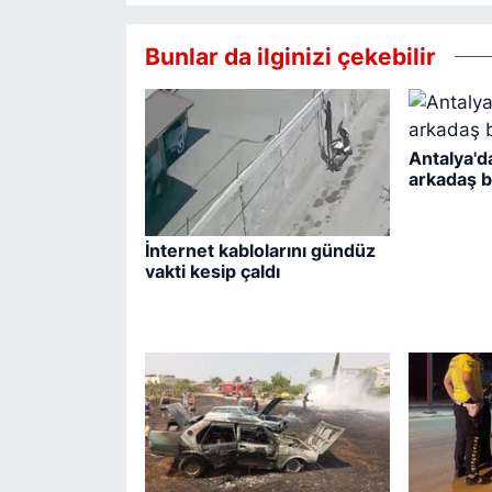
Bunlar da ilginizi çekebilir
Antalya'd
arkadaş 
İnternet kablolarını gündüz
vakti kesip çaldı