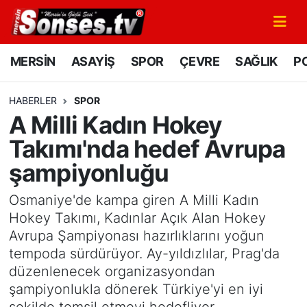
MERSİN
Mersin Nöbetçi Eczaneler
MERSİN
ASAYİŞ
SPOR
ÇEVRE
SAĞLIK
PO
ASAYİŞ
Mersin Hava Durumu
HABERLER
SPOR
A Milli Kadın Hokey
SPOR
Mersin Namaz Vakitleri
Takımı'nda hedef Avrupa
GÜNÜN MANŞETİ
Mersin Trafik Yoğunluk Haritası
şampiyonluğu
DÜNYA
Süper Lig Puan Durumu ve Fikstür
Osmaniye'de kampa giren A Milli Kadın
Hokey Takımı, Kadınlar Açık Alan Hokey
KÜLTÜR - SANAT
Tüm Manşetler
Avrupa Şampiyonası hazırlıklarını yoğun
tempoda sürdürüyor. Ay-yıldızlılar, Prag'da
MAGAZİN
Son Dakika Haberleri
düzenlenecek organizasyondan
şampiyonlukla dönerek Türkiye'yi en iyi
SAĞLIK
Haber Arşivi
şekilde temsil etmeyi hedefliyor.