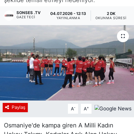
Siyaset
SONSES .TV
04.07.2026 - 12:13
2 DK
GAZETECI
YAYINLANMA
OKUNMA SÜRESI
YEREL HABER
Haberde insan
Tanıtım
Paylaş
-
+
A
A
Osmaniye'de kampa giren A Milli Kadın