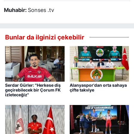
Muhabir:
Sonses .tv
Bunlar da ilginizi çekebilir
Serdar Gürler: "Herkese diş
Alanyaspor'dan orta sahaya
geçirebilecek bir Çorum FK
çifte takviye
izleteceğiz"