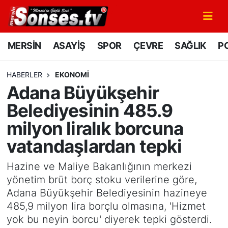
MERSİN
Mersin Nöbetçi Eczaneler
MERSİN
ASAYİŞ
SPOR
ÇEVRE
SAĞLIK
PO
ASAYİŞ
Mersin Hava Durumu
HABERLER
EKONOMİ
Adana Büyükşehir
SPOR
Mersin Namaz Vakitleri
Belediyesinin 485.9
GÜNÜN MANŞETİ
Mersin Trafik Yoğunluk Haritası
milyon liralık borcuna
vatandaşlardan tepki
DÜNYA
Süper Lig Puan Durumu ve Fikstür
Hazine ve Maliye Bakanlığının merkezi
KÜLTÜR - SANAT
Tüm Manşetler
yönetim brüt borç stoku verilerine göre,
Adana Büyükşehir Belediyesinin hazineye
MAGAZİN
Son Dakika Haberleri
485,9 milyon lira borçlu olmasına, 'Hizmet
yok bu neyin borcu' diyerek tepki gösterdi.
SAĞLIK
Haber Arşivi