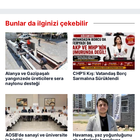
Bunlar da ilginizi çekebilir
Alanya ve Gazipaşalı
CHP'li Kış: Vatandaş Borç
yangınzede üreticilere sera
Sarmalına Sürüklendi
naylonu desteği
AOSB'de sanayi ve üniversite
Havamaş, yaz yoğunluğunu
iş birliği
ek seferlerle karşılıyor