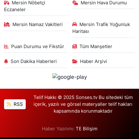
Mersin Nöbetçi
Mersin Hava Durumu
Eczaneler
Mersin Namaz Vakitleri
Mersin Trafik Yoğunluk
Haritası
Puan Durumu ve Fikstür
Tüm Manşetler
Son Dakika Haberleri
Haber Arşivi
Telif Hakkı © 2025 Sonses.tv Bu sitedeki tüm
RSS
içerik, yazılı ve görsel materyaller telif hakları
kapsamında korunmaktadır
Haber Yazılımı:
TE Bilişim