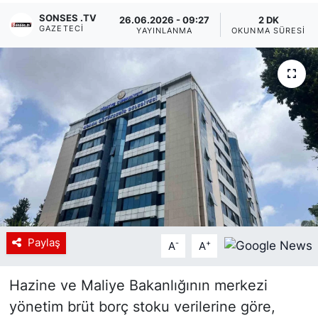
SONSES .TV
26.06.2026 - 09:27
2 DK
Siyaset
GAZETECI
YAYINLANMA
OKUNMA SÜRESI
YEREL HABER
Haberde insan
Tanıtım
Paylaş
-
+
A
A
Hazine ve Maliye Bakanlığının merkezi
yönetim brüt borç stoku verilerine göre,