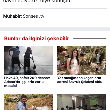
davet ediyoruz' diye konuştu.
Muhabir:
Sonses .tv
Bunlar da ilginizi çekebilir
Hava 40, asfalt 200 derece:
Yaz sıcağından kaçanların
Adana'da işçilerin zorlu
adresi Savruk Şelalesi oldu
mesaisi