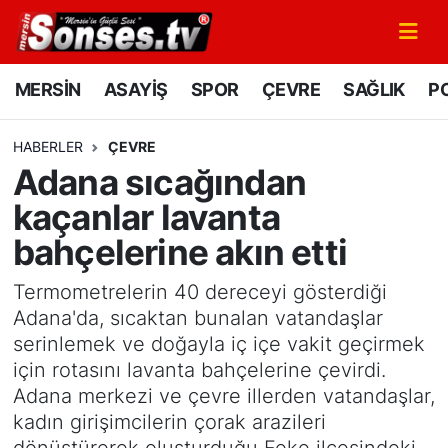
MERSİN
Mersin Nöbetçi Eczaneler
MERSİN
ASAYİŞ
SPOR
ÇEVRE
SAĞLIK
PO
ASAYİŞ
Mersin Hava Durumu
HABERLER
ÇEVRE
Adana sıcağından
SPOR
Mersin Namaz Vakitleri
kaçanlar lavanta
GÜNÜN MANŞETİ
Mersin Trafik Yoğunluk Haritası
bahçelerine akın etti
DÜNYA
Süper Lig Puan Durumu ve Fikstür
Termometrelerin 40 dereceyi gösterdiği
Adana'da, sıcaktan bunalan vatandaşlar
KÜLTÜR - SANAT
Tüm Manşetler
serinlemek ve doğayla iç içe vakit geçirmek
için rotasını lavanta bahçelerine çevirdi.
MAGAZİN
Son Dakika Haberleri
Adana merkezi ve çevre illerden vatandaşlar,
kadın girişimcilerin çorak arazileri
SAĞLIK
Haber Arşivi
dönüştürerek oluşturduğu Feke ilçesindeki