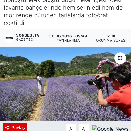
lavanta bahçelerinde hem serinledi hem de
Siyaset
mor renge bürünen tarlalarda fotoğraf
çektirdi.
YEREL HABER
SONSES .TV
30.06.2026 - 09:49
2 DK
Haberde insan
GAZETECI
YAYINLANMA
OKUNMA SÜRESI
Tanıtım
Paylaş
-
+
A
A