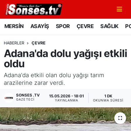
MERSİN
Mersin Nöbetçi Eczaneler
MERSİN
ASAYİŞ
SPOR
ÇEVRE
SAĞLIK
PO
ASAYİŞ
Mersin Hava Durumu
HABERLER
ÇEVRE
Adana'da dolu yağışı etkili
SPOR
Mersin Namaz Vakitleri
oldu
GÜNÜN MANŞETİ
Mersin Trafik Yoğunluk Haritası
Adana'da etkili olan dolu yağışı tarım
DÜNYA
Süper Lig Puan Durumu ve Fikstür
arazilerine zarar verdi.
SONSES .TV
15.05.2026 - 18:01
1 DK
KÜLTÜR - SANAT
Tüm Manşetler
GAZETECI
YAYINLANMA
OKUNMA SÜRESI
MAGAZİN
Son Dakika Haberleri
SAĞLIK
Haber Arşivi