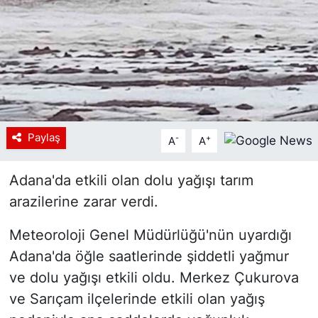
Siyaset
YEREL HABER
Haberde insan
Tanıtım
Paylaş
-
+
A
A
Adana'da etkili olan dolu yağışı tarım
arazilerine zarar verdi.
Meteoroloji Genel Müdürlüğü'nün uyardığı
Adana'da öğle saatlerinde şiddetli yağmur
ve dolu yağışı etkili oldu. Merkez Çukurova
ve Sarıçam ilçelerinde etkili olan yağış