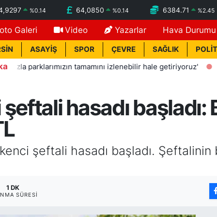
4,9297
64,0850
6384.71
%
0.14
%
0.14
%
2.45
oto Galeri
Video
Yazarlar
Hava Durumu
SİN
ASAYİŞ
SPOR
ÇEVRE
SAĞLIK
POLİT
ka
rklarımızın tamamını izlenebilir hale getiriyoruz'
11:29
An
şeftali hasadı başladı
TL
enci şeftali hasadı başladı. Şeftalinin
1 DK
NMA SÜRESI