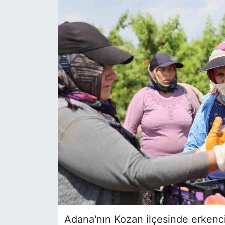
Siyaset
YEREL HABER
Haberde insan
Tanıtım
Adana'nın Kozan ilçesinde erkenci 