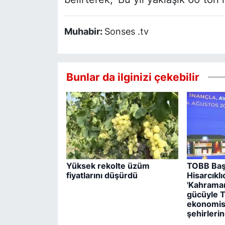
Muhabir:
Sonses .tv
Bunlar da ilginizi çekebilir
Yüksek rekolte üzüm
TOBB Baş
fiyatlarını düşürdü
Hisarcıklı
'Kahrama
gücüyle T
ekonomisi
şehirlerin