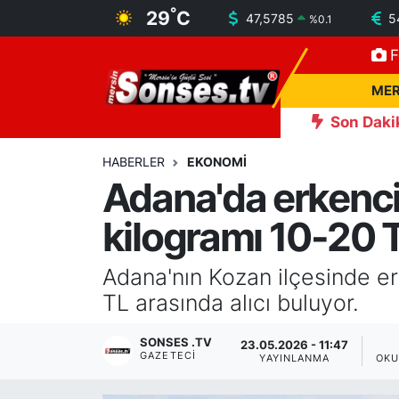
°
29
C
47,5785
5
%
0.1
F
MERSİN
Mersin Nöbetçi Eczaneler
MER
ASAYİŞ
Mersin Hava Durumu
Son Daki
9
Başkan Toptaş, 'Yapay zeka destekli güvenlik kameralarımızla pa
SPOR
Mersin Namaz Vakitleri
HABERLER
EKONOMİ
Adana'da erkenci 
GÜNÜN MANŞETİ
Mersin Trafik Yoğunluk Haritası
kilogramı 10-20 
DÜNYA
Süper Lig Puan Durumu ve Fikstür
Adana'nın Kozan ilçesinde erk
KÜLTÜR - SANAT
Tüm Manşetler
TL arasında alıcı buluyor.
MAGAZİN
Son Dakika Haberleri
SONSES .TV
23.05.2026 - 11:47
GAZETECI
YAYINLANMA
OKU
SAĞLIK
Haber Arşivi