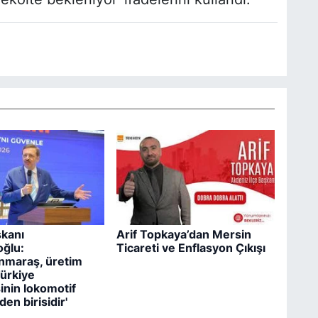
kanı
Arif Topkaya’dan Mersin
oğlu:
Ticareti ve Enflasyon Çıkışı
nmaraş, üretim
ürkiye
nin lokomotif
den birisidir'