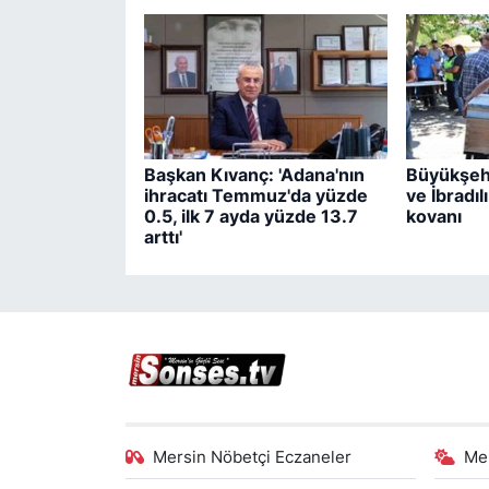
Başkan Kıvanç: 'Adana'nın
Büyükşeh
ihracatı Temmuz'da yüzde
ve İbradıl
0.5, ilk 7 ayda yüzde 13.7
kovanı
arttı'
Mersin Nöbetçi Eczaneler
Me