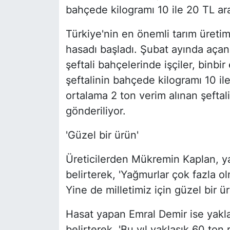
bahçede kilogramı 10 ile 20 TL ara
Türkiye'nin en önemli tarım üreti
hasadı başladı. Şubat ayında açan
şeftali bahçelerinde işçiler, binb
şeftalinin bahçede kilogramı 10 il
ortalama 2 ton verim alınan şeftalil
gönderiliyor.
'Güzel bir ürün'
Üreticilerden Mükremin Kaplan, ya
belirterek, 'Yağmurlar çok fazla 
Yine de milletimiz için güzel bir ü
Hasat yapan Emral Demir ise yak
belirterek, 'Bu yıl yaklaşık 60 ton 