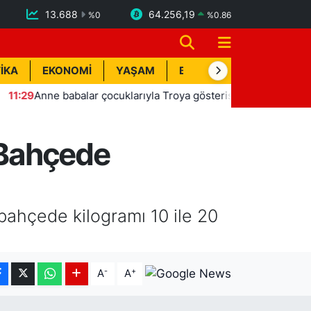
13.688
64.256,19
%
0
%
0.86
İKA
EKONOMİ
YAŞAM
BİK İLAN
TEKNOLOJİ
ne babalar çocuklarıyla Troya gösterisinde sahne aldı
11
: Bahçede
 bahçede kilogramı 10 ile 20
-
+
A
A