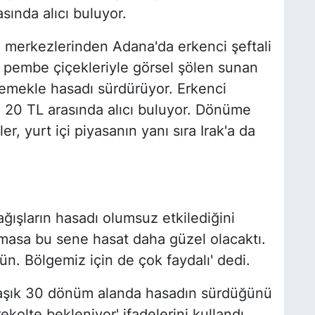
sında alıcı buluyor.
m merkezlerinden Adana'da erkenci şeftali
 pembe çiçekleriyle görsel şölen sunan
ir emekle hasadı sürdürüyor. Erkenci
e 20 TL arasında alıcı buluyor. Dönüme
er, yurt içi piyasanın yanı sıra Irak'a da
ğışların hasadı olumsuz etkilediğini
olmasa bu sene hasat daha güzel olacaktı.
rün. Bölgemiz için de çok faydalı' dedi.
laşık 30 dönüm alanda hasadın sürdüğünü
rekolte bekleniyor' ifadelerini kullandı.