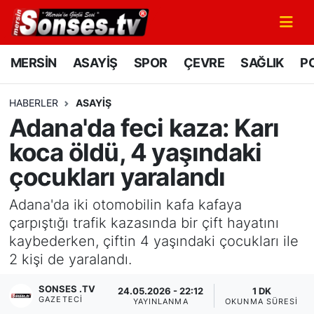
MERSİN
Mersin Nöbetçi Eczaneler
MERSİN
ASAYİŞ
SPOR
ÇEVRE
SAĞLIK
PO
ASAYİŞ
Mersin Hava Durumu
HABERLER
ASAYİŞ
Adana'da feci kaza: Karı
SPOR
Mersin Namaz Vakitleri
koca öldü, 4 yaşındaki
GÜNÜN MANŞETİ
Mersin Trafik Yoğunluk Haritası
çocukları yaralandı
DÜNYA
Süper Lig Puan Durumu ve Fikstür
Adana'da iki otomobilin kafa kafaya
çarpıştığı trafik kazasında bir çift hayatını
KÜLTÜR - SANAT
Tüm Manşetler
kaybederken, çiftin 4 yaşındaki çocukları ile
2 kişi de yaralandı.
MAGAZİN
Son Dakika Haberleri
SONSES .TV
24.05.2026 - 22:12
1 DK
GAZETECI
SAĞLIK
Haber Arşivi
YAYINLANMA
OKUNMA SÜRESI