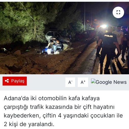
Siyaset
YEREL HABER
Haberde insan
Tanıtım
Paylaş
-
+
A
A
Adana'da iki otomobilin kafa kafaya
çarpıştığı trafik kazasında bir çift hayatını
kaybederken, çiftin 4 yaşındaki çocukları ile
2 kişi de yaralandı.