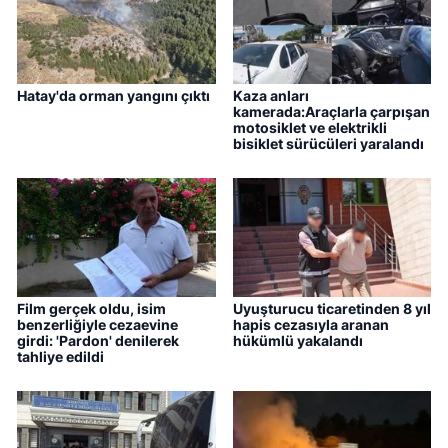
Hatay'da orman yangını çıktı
Kaza anları
kamerada:Araçlarla çarpışan
motosiklet ve elektrikli
bisiklet sürücüleri yaralandı
Film gerçek oldu, isim
Uyuşturucu ticaretinden 8 yıl
benzerliğiyle cezaevine
hapis cezasıyla aranan
girdi: 'Pardon' denilerek
hükümlü yakalandı
tahliye edildi