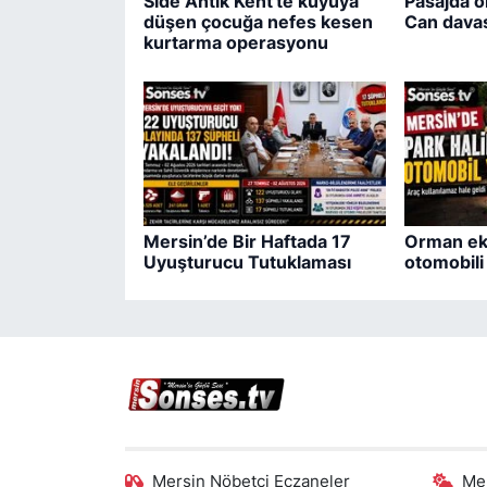
Side Antik Kent'te kuyuya
Pasajda ö
düşen çocuğa nefes kesen
Can davas
kurtarma operasyonu
Mersin’de Bir Haftada 17
Orman eki
Uyuşturucu Tutuklaması
otomobil
Mersin Nöbetçi Eczaneler
Me