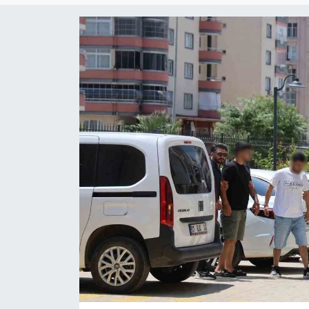
Siyaset
YEREL HABER
Haberde insan
Tanıtım