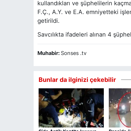
kullandıkları ve şüphelilerin kaçma
F.Ç., A.Y. ve E.A. emniyetteki işl
getirildi.
Savcılıkta ifadeleri alınan 4 şüphel
Muhabir:
Sonses .tv
Bunlar da ilginizi çekebilir