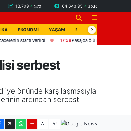
13.799
64.643,95
%
70
%
0.16
İKA
EKONOMİ
YAŞAM
BİK İLAN
TEKNOLOJİ
in startı verildi
17:58
Pasajda ölü bulunan Eyüp Can dava
isi serbest
dliye önünde karşılaşmasıyla
elerinin ardından serbest
-
+
A
A