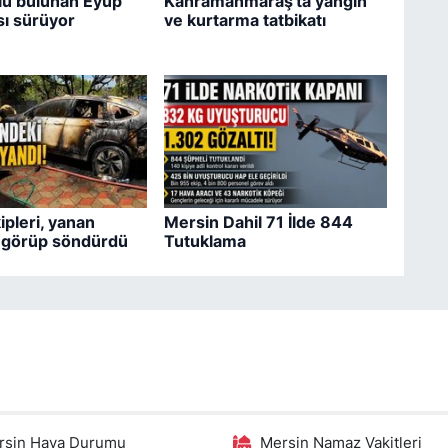
lü bulunan Eyüp
Kahramanmaraş'ta yangın
ı sürüyor
ve kurtarma tatbikatı
pleri, yanan
Mersin Dahil 71 İlde 844
i görüp söndürdü
Tutuklama
rsin Hava Durumu
Mersin Namaz Vakitleri