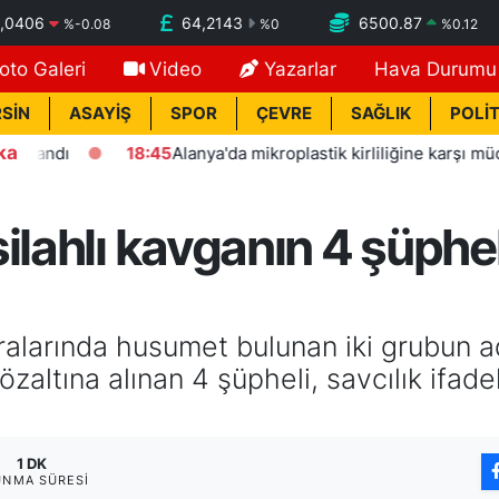
,0406
64,2143
6500.87
%
-0.08
%
0
%
0.12
oto Galeri
Video
Yazarlar
Hava Durumu
SİN
ASAYİŞ
SPOR
ÇEVRE
SAĞLIK
POLİT
ka
ndı
18:45
Alanya'da mikroplastik kirliliğine karşı mücadelen
ilahlı kavganın 4 şüphel
ralarında husumet bulunan iki grubun a
gözaltına alınan 4 şüpheli, savcılık ifad
1 DK
UNMA SÜRESI