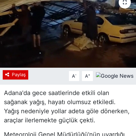
Siyaset
YEREL HABER
Haberde insan
Tanıtım
Paylaş
-
+
A
A
Adana'da gece saatlerinde etkili olan
sağanak yağış, hayatı olumsuz etkiledi.
Yağış nedeniyle yollar adeta göle dönerken,
araçlar ilerlemekte güçlük çekti.
Meteoroloji Genel Müdürlüğü'nün uyardığı