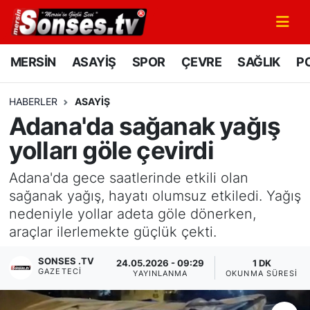
MERSİN
Mersin Nöbetçi Eczaneler
MERSİN
ASAYİŞ
SPOR
ÇEVRE
SAĞLIK
PO
ASAYİŞ
Mersin Hava Durumu
HABERLER
ASAYİŞ
Adana'da sağanak yağış
SPOR
Mersin Namaz Vakitleri
yolları göle çevirdi
GÜNÜN MANŞETİ
Mersin Trafik Yoğunluk Haritası
Adana'da gece saatlerinde etkili olan
DÜNYA
Süper Lig Puan Durumu ve Fikstür
sağanak yağış, hayatı olumsuz etkiledi. Yağış
nedeniyle yollar adeta göle dönerken,
KÜLTÜR - SANAT
Tüm Manşetler
araçlar ilerlemekte güçlük çekti.
SONSES .TV
MAGAZİN
Son Dakika Haberleri
24.05.2026 - 09:29
1 DK
GAZETECI
YAYINLANMA
OKUNMA SÜRESI
SAĞLIK
Haber Arşivi