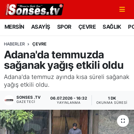
MERSİN
Mersin Nöbetçi Eczaneler
MERSİN
ASAYİŞ
SPOR
ÇEVRE
SAĞLIK
PO
ASAYİŞ
Mersin Hava Durumu
HABERLER
ÇEVRE
Adana'da temmuzda
SPOR
Mersin Namaz Vakitleri
sağanak yağış etkili oldu
GÜNÜN MANŞETİ
Mersin Trafik Yoğunluk Haritası
Adana'da temmuz ayında kısa süreli sağanak
DÜNYA
Süper Lig Puan Durumu ve Fikstür
yağış etkili oldu.
SONSES .TV
06.07.2026 - 16:32
1 DK
KÜLTÜR - SANAT
Tüm Manşetler
GAZETECI
YAYINLANMA
OKUNMA SÜRESI
MAGAZİN
Son Dakika Haberleri
SAĞLIK
Haber Arşivi