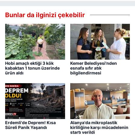
Bunlar da ilginizi çekebilir
Hobi amaçlı ektiği 3 kök
Kemer Belediyesi'nden
kabaktan 1 tonun üzerinde
esnafa sıfır atık
ürün aldı
bilgilendirmesi
Erdemli'de Deprem! Kısa
Alanya'da mikroplastik
Süreli Panik Yaşandı
kirliliğine karşı mücadelenin
startı verildi