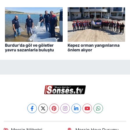
Burdur'da göl ve göletler
Kepez orman yangınlarına
yavru sazanlarla buluştu
önlem alıyor
Mersin Nöbetçi
Mersin Hava Durumu