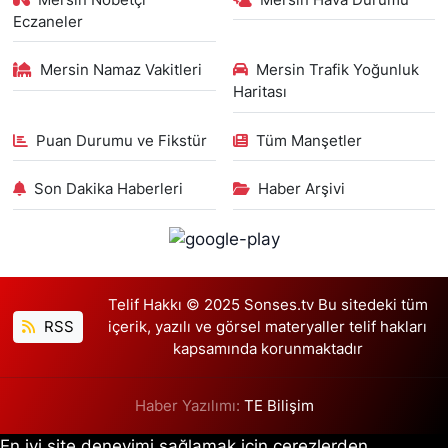
Eczaneler
Mersin Namaz Vakitleri
Mersin Trafik Yoğunluk
Haritası
Puan Durumu ve Fikstür
Tüm Manşetler
Son Dakika Haberleri
Haber Arşivi
Telif Hakkı © 2025 Sonses.tv Bu sitedeki tüm
RSS
içerik, yazılı ve görsel materyaller telif hakları
kapsamında korunmaktadır
Haber Yazılımı:
TE Bilişim
En iyi site deneyimi sağlamak için çerezlerden