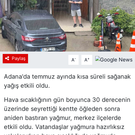
Siyaset
YEREL HABER
Haberde insan
Tanıtım
Paylaş
-
+
A
A
Adana'da temmuz ayında kısa süreli sağanak
yağış etkili oldu.
Hava sıcaklığının gün boyunca 30 derecenin
üzerinde seyrettiği kentte öğleden sonra
aniden bastıran yağmur, merkez ilçelerde
etkili oldu. Vatandaşlar yağmura hazırlıksız