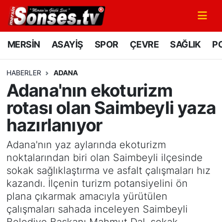
MERSİN
Mersin Nöbetçi Eczaneler
MERSİN
ASAYİŞ
SPOR
ÇEVRE
SAĞLIK
PO
ASAYİŞ
Mersin Hava Durumu
HABERLER
ADANA
Adana'nın ekoturizm
SPOR
Mersin Namaz Vakitleri
rotası olan Saimbeyli yaza
GÜNÜN MANŞETİ
Mersin Trafik Yoğunluk Haritası
hazırlanıyor
DÜNYA
Süper Lig Puan Durumu ve Fikstür
Adana'nın yaz aylarında ekoturizm
noktalarından biri olan Saimbeyli ilçesinde
KÜLTÜR - SANAT
Tüm Manşetler
sokak sağlıklaştırma ve asfalt çalışmaları hız
kazandı. İlçenin turizm potansiyelini ön
MAGAZİN
Son Dakika Haberleri
plana çıkarmak amacıyla yürütülen
çalışmaları sahada inceleyen Saimbeyli
SAĞLIK
Haber Arşivi
Belediye Başkanı Mahmut Dal, sokak