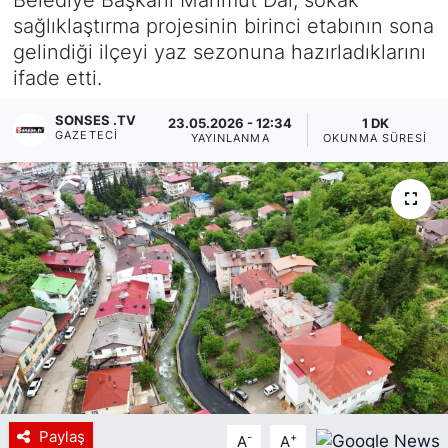
sağlıklaştırma projesinin birinci etabının sona
Siyaset
gelindiği ilçeyi yaz sezonuna hazırladıklarını
ifade etti.
YEREL HABER
SONSES .TV
23.05.2026 - 12:34
1 DK
Haberde insan
GAZETECI
YAYINLANMA
OKUNMA SÜRESI
Tanıtım
Paylaş
-
+
A
A