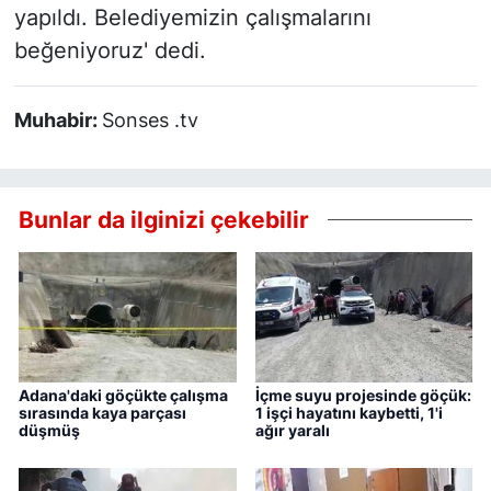
yapıldı. Belediyemizin çalışmalarını
beğeniyoruz' dedi.
Muhabir:
Sonses .tv
Bunlar da ilginizi çekebilir
Adana'daki göçükte çalışma
İçme suyu projesinde göçük:
sırasında kaya parçası
1 işçi hayatını kaybetti, 1'i
düşmüş
ağır yaralı