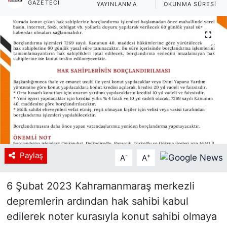
GAZETECI
YAYINLANMA
OKUNMA SÜRESI
Siyaset
YEREL HABER
Haberde insan
Tanıtım
Paylaş
-
+
A
A
6 Şubat 2023 Kahramanmaraş merkezli
depremlerin ardından hak sahibi kabul
edilerek noter kurasıyla konut sahibi olmaya