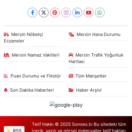
Mersin Nöbetçi
Mersin Hava Durumu
Eczaneler
Mersin Namaz Vakitleri
Mersin Trafik Yoğunluk
Haritası
Puan Durumu ve Fikstür
Tüm Manşetler
Son Dakika Haberleri
Haber Arşivi
Telif Hakkı © 2025 Sonses.tv Bu sitedeki tüm
RSS
içerik, yazılı ve görsel materyaller telif hakları