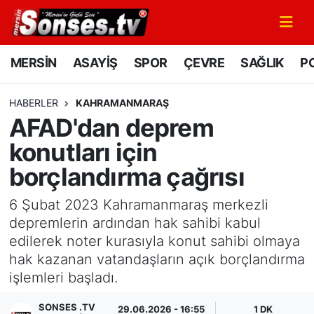
MERSİN
Mersin Nöbetçi Eczaneler
MERSİN
ASAYİŞ
SPOR
ÇEVRE
SAĞLIK
PO
ASAYİŞ
Mersin Hava Durumu
HABERLER
KAHRAMANMARAŞ
AFAD'dan deprem
SPOR
Mersin Namaz Vakitleri
konutları için
GÜNÜN MANŞETİ
Mersin Trafik Yoğunluk Haritası
borçlandırma çağrısı
DÜNYA
Süper Lig Puan Durumu ve Fikstür
6 Şubat 2023 Kahramanmaraş merkezli
depremlerin ardından hak sahibi kabul
KÜLTÜR - SANAT
Tüm Manşetler
edilerek noter kurasıyla konut sahibi olmaya
hak kazanan vatandaşların açık borçlandırma
MAGAZİN
Son Dakika Haberleri
işlemleri başladı.
SAĞLIK
Haber Arşivi
SONSES .TV
29.06.2026 - 16:55
1 DK