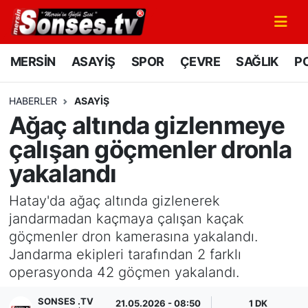
MERSİN
Mersin Nöbetçi Eczaneler
MERSİN
ASAYİŞ
SPOR
ÇEVRE
SAĞLIK
PO
ASAYİŞ
Mersin Hava Durumu
HABERLER
ASAYİŞ
Ağaç altında gizlenmeye
SPOR
Mersin Namaz Vakitleri
çalışan göçmenler dronla
GÜNÜN MANŞETİ
Mersin Trafik Yoğunluk Haritası
yakalandı
DÜNYA
Süper Lig Puan Durumu ve Fikstür
Hatay'da ağaç altında gizlenerek
jandarmadan kaçmaya çalışan kaçak
KÜLTÜR - SANAT
Tüm Manşetler
göçmenler dron kamerasına yakalandı.
Jandarma ekipleri tarafından 2 farklı
MAGAZİN
Son Dakika Haberleri
operasyonda 42 göçmen yakalandı.
SAĞLIK
Haber Arşivi
SONSES .TV
21.05.2026 - 08:50
1 DK