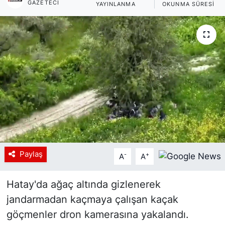
GAZETECI
YAYINLANMA
OKUNMA SÜRESI
Siyaset
YEREL HABER
Haberde insan
Tanıtım
Paylaş
-
+
A
A
Hatay'da ağaç altında gizlenerek
jandarmadan kaçmaya çalışan kaçak
göçmenler dron kamerasına yakalandı.