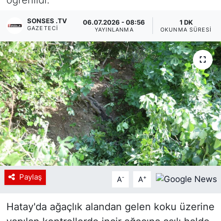
Siyaset
SONSES .TV
06.07.2026 - 08:56
1 DK
GAZETECI
YAYINLANMA
OKUNMA SÜRESI
YEREL HABER
Haberde insan
Tanıtım
Paylaş
-
+
A
A
Hatay'da ağaçlık alandan gelen koku üzerine