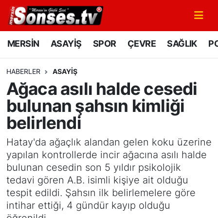
MERSİN
Mersin Nöbetçi Eczaneler
MERSİN
ASAYİŞ
SPOR
ÇEVRE
SAĞLIK
PO
ASAYİŞ
Mersin Hava Durumu
HABERLER
ASAYİŞ
Ağaca asılı halde cesedi
SPOR
Mersin Namaz Vakitleri
bulunan şahsın kimliği
GÜNÜN MANŞETİ
Mersin Trafik Yoğunluk Haritası
belirlendi
DÜNYA
Süper Lig Puan Durumu ve Fikstür
Hatay'da ağaçlık alandan gelen koku üzerine
yapılan kontrollerde incir ağacına asılı halde
KÜLTÜR - SANAT
Tüm Manşetler
bulunan cesedin son 5 yıldır psikolojik
tedavi gören A.B. isimli kişiye ait olduğu
MAGAZİN
Son Dakika Haberleri
tespit edildi. Şahsın ilk belirlemelere göre
intihar ettiği, 4 gündür kayıp olduğu
SAĞLIK
Haber Arşivi
öğrenildi.