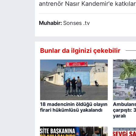
antrenör Nasır Kandemir'e katkılar
Muhabir:
Sonses .tv
Bunlar da ilginizi çekebilir
18 madencinin öldüğü olayın
Ambulans 
firari hükümlüsü yakalandı
çarpıştı: 
yaralı