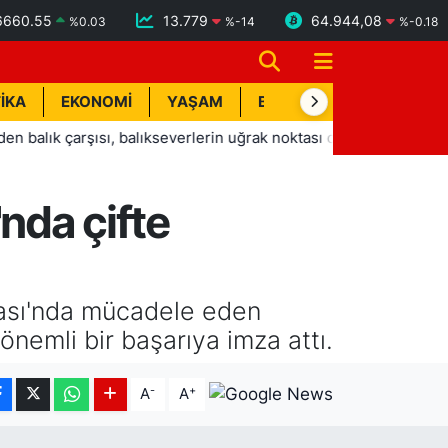
6660.55
13.779
64.944,08
%
0.03
%
-14
%
-0.18
İKA
EKONOMİ
YAŞAM
BİK İLAN
TEKNOLOJİ
çarşısı, balıkseverlerin uğrak noktası oldu
14:04
Serdar G
nda çifte
pası'nda mücadele eden
nemli bir başarıya imza attı.
-
+
A
A