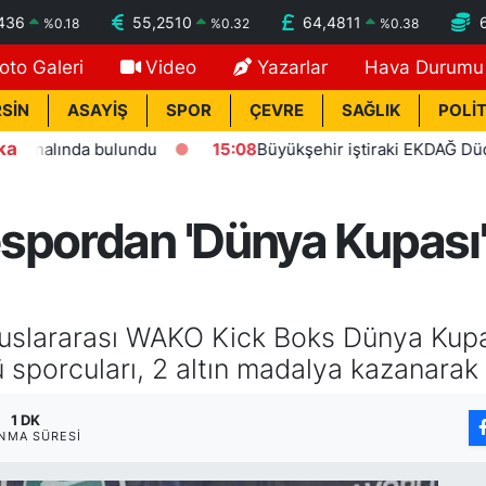
436
55,2510
64,4811
%
0.18
%
0.32
%
0.38
oto Galeri
Video
Yazarlar
Hava Durumu
SİN
ASAYİŞ
SPOR
ÇEVRE
SAĞLIK
POLİT
ka
ında bulundu
15:08
Büyükşehir iştiraki EKDAĞ Düden balık 
spordan 'Dünya Kupası'
Uluslararası WAKO Kick Boks Dünya Ku
sporcuları, 2 altın madalya kazanarak ö
1 DK
NMA SÜRESI