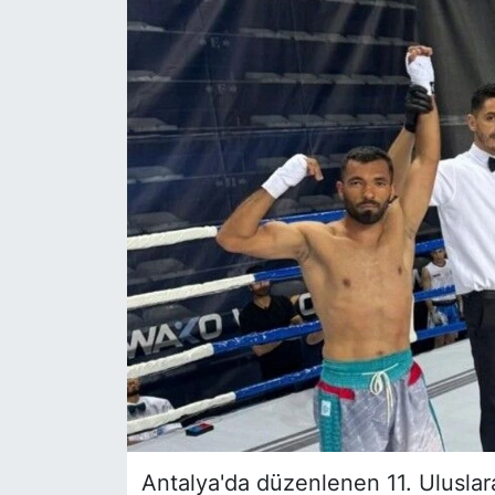
Siyaset
YEREL HABER
Haberde insan
Tanıtım
Antalya'da düzenlenen 11. Ulusla