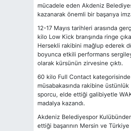
mücadele eden Akdeniz Belediyesp
kazanarak önemli bir başarıya imza
12-17 Mayıs tarihleri arasında ger
kilo Low Kick branşında ringe çık
Hersekli rakibini mağlup ederek 
boyunca etkili performans sergile
olarak kürsünün zirvesine çıktı.
60 kilo Full Contact kategorisind
müsabakasında rakibine üstünlük s
sporcu, elde ettiği galibiyetle W
madalya kazandı.
Akdeniz Belediyespor Kulübünden 
ettiği başarının Mersin ve Türkiye 