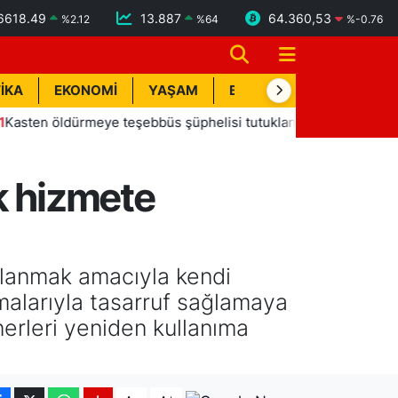
6618.49
13.887
64.360,53
%
2.12
%
64
%
-0.76
İKA
EKONOMİ
YAŞAM
BİK İLAN
TEKNOLOJİ
 öldürmeye teşebbüs şüphelisi tutuklandı
13:20
Manavgat
k hizmete
ullanmak amacıyla kendi
malarıyla tasarruf sağlamaya
erleri yeniden kullanıma
-
+