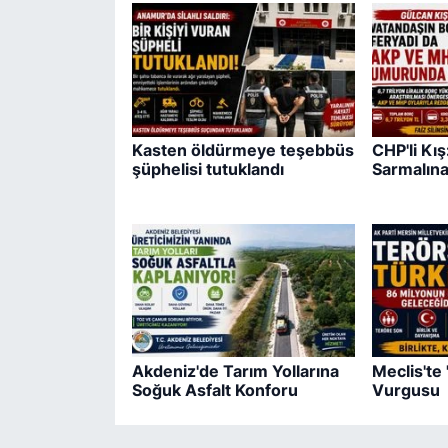
Kasten öldürmeye teşebbüs
CHP'li Kı
şüphelisi tutuklandı
Sarmalına
Akdeniz'de Tarım Yollarına
Meclis'te
Soğuk Asfalt Konforu
Vurgusu