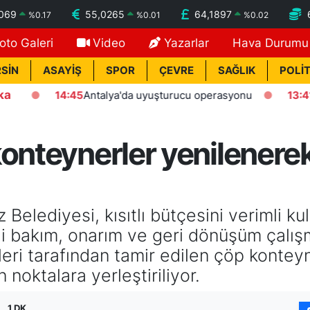
7069
55,0265
64,1897
%
0.17
%
0.01
%
0.02
oto Galeri
Video
Yazarlar
Hava Durumu
SİN
ASAYİŞ
SPOR
ÇEVRE
SAĞLIK
POLİT
ka
14:45
Antalya'da uyuşturucu operasyonu
13:41
Kasten
konteynerler yenilenere
 Belediyesi, kısıtlı bütçesini verimli k
ği bakım, onarım ve geri dönüşüm çalış
eri tarafından tamir edilen çöp konteyn
 noktalara yerleştiriliyor.
1 DK