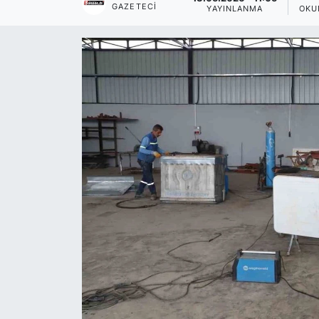
GAZETECI
YAYINLANMA
OKU
Siyaset
YEREL HABER
Haberde insan
Tanıtım