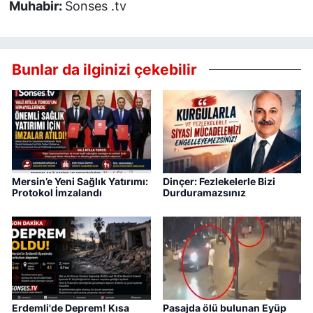
Muhabir:
Sonses .tv
Bunlar da ilginizi çekebilir
Mersin’e Yeni Sağlık Yatırımı:
Dinçer: Fezlekelerle Bizi
Protokol İmzalandı
Durduramazsınız
Erdemli'de Deprem! Kısa
Pasajda ölü bulunan Eyüp