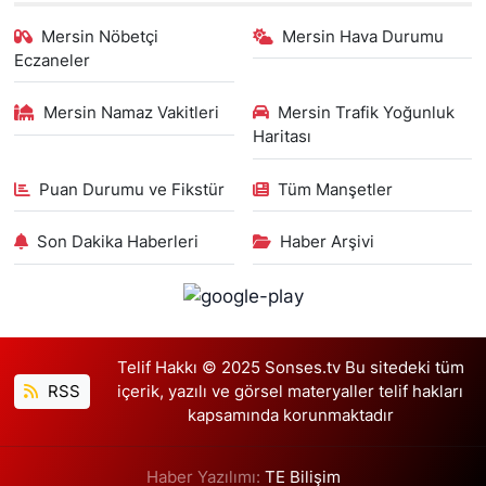
Mersin Nöbetçi
Mersin Hava Durumu
Eczaneler
Mersin Namaz Vakitleri
Mersin Trafik Yoğunluk
Haritası
Puan Durumu ve Fikstür
Tüm Manşetler
Son Dakika Haberleri
Haber Arşivi
Telif Hakkı © 2025 Sonses.tv Bu sitedeki tüm
RSS
içerik, yazılı ve görsel materyaller telif hakları
kapsamında korunmaktadır
Haber Yazılımı:
TE Bilişim