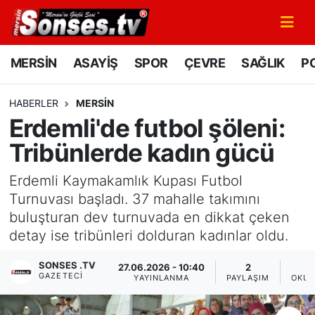
MERSİN
Mersin Nöbetçi Eczaneler
MERSİN
ASAYİŞ
SPOR
ÇEVRE
SAĞLIK
PO
ASAYİŞ
Mersin Hava Durumu
HABERLER
MERSİN
Erdemli'de futbol şöleni:
SPOR
Mersin Namaz Vakitleri
Tribünlerde kadın gücü
GÜNÜN MANŞETİ
Mersin Trafik Yoğunluk Haritası
Erdemli Kaymakamlık Kupası Futbol
DÜNYA
Süper Lig Puan Durumu ve Fikstür
Turnuvası başladı. 37 mahalle takımını
buluşturan dev turnuvada en dikkat çeken
KÜLTÜR - SANAT
Tüm Manşetler
detay ise tribünleri dolduran kadınlar oldu.
SONSES .TV
MAGAZİN
Son Dakika Haberleri
27.06.2026 - 10:40
2
GAZETECI
YAYINLANMA
PAYLAŞIM
OKUN
SAĞLIK
Haber Arşivi