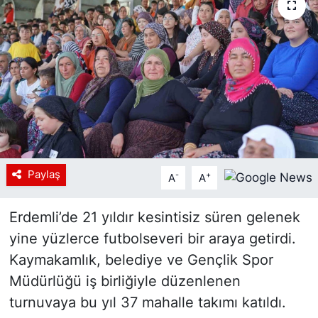
Siyaset
YEREL HABER
Haberde insan
Tanıtım
Paylaş
-
+
A
A
Erdemli’de 21 yıldır kesintisiz süren gelenek
yine yüzlerce futbolseveri bir araya getirdi.
Kaymakamlık, belediye ve Gençlik Spor
Müdürlüğü iş birliğiyle düzenlenen
turnuvaya bu yıl 37 mahalle takımı katıldı.