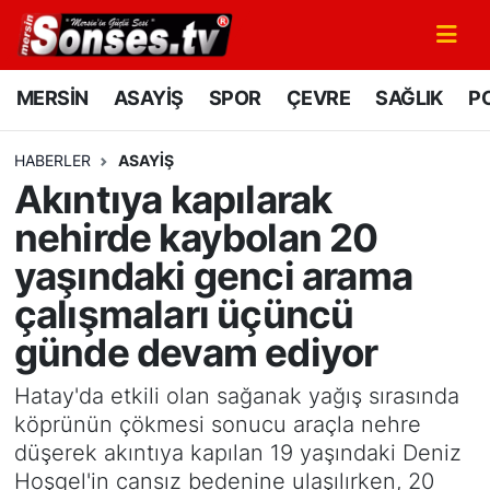
MERSİN
Mersin Nöbetçi Eczaneler
MERSİN
ASAYİŞ
SPOR
ÇEVRE
SAĞLIK
PO
ASAYİŞ
Mersin Hava Durumu
HABERLER
ASAYİŞ
Akıntıya kapılarak
SPOR
Mersin Namaz Vakitleri
nehirde kaybolan 20
GÜNÜN MANŞETİ
Mersin Trafik Yoğunluk Haritası
yaşındaki genci arama
çalışmaları üçüncü
DÜNYA
Süper Lig Puan Durumu ve Fikstür
günde devam ediyor
KÜLTÜR - SANAT
Tüm Manşetler
Hatay'da etkili olan sağanak yağış sırasında
MAGAZİN
Son Dakika Haberleri
köprünün çökmesi sonucu araçla nehre
düşerek akıntıya kapılan 19 yaşındaki Deniz
SAĞLIK
Haber Arşivi
Hoşgel'in cansız bedenine ulaşılırken, 20