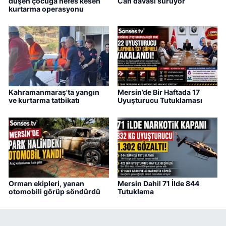
düşen çocuğa nefes kesen
Can davası sürüyor
kurtarma operasyonu
Kahramanmaraş'ta yangın
Mersin’de Bir Haftada 17
ve kurtarma tatbikatı
Uyuşturucu Tutuklaması
Orman ekipleri, yanan
Mersin Dahil 71 İlde 844
otomobili görüp söndürdü
Tutuklama