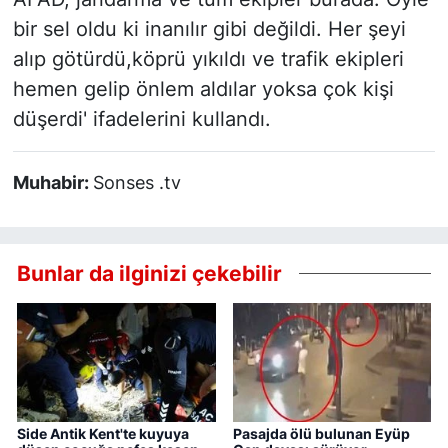
bir sel oldu ki inanılır gibi değildi. Her şeyi
alıp götürdü,köprü yıkıldı ve trafik ekipleri
hemen gelip önlem aldılar yoksa çok kişi
düşerdi' ifadelerini kullandı.
Muhabir:
Sonses .tv
Bunlar da ilginizi çekebilir
Side Antik Kent'te kuyuya
Pasajda ölü bulunan Eyüp