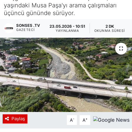
yaşındaki Musa Paşa'yı arama çalışmaları
Siyaset
üçüncü gününde sürüyor.
YEREL HABER
SONSES .TV
23.05.2026 - 10:51
2 DK
GAZETECI
YAYINLANMA
OKUNMA SÜRESI
Haberde insan
Tanıtım
Paylaş
-
+
A
A