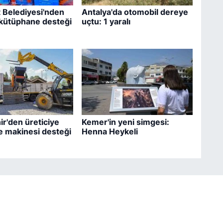
 Belediyesi'nden
Antalya'da otomobil dereye
 kütüphane desteği
uçtu: 1 yaralı
r'den üreticiye
Kemer'in yeni simgesi:
 makinesi desteği
Henna Heykeli