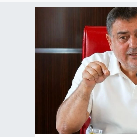
Siyaset
YEREL HABER
Haberde insan
Tanıtım