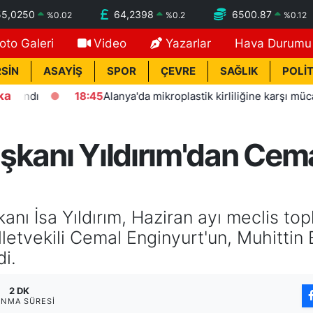
55,0250
64,2398
6500.87
%
0.02
%
0.2
%
0.12
oto Galeri
Video
Yazarlar
Hava Durumu
SİN
ASAYİŞ
SPOR
ÇEVRE
SAĞLIK
POLİT
ka
18:45
Alanya'da mikroplastik kirliliğine karşı mücadelenin 
şkanı Yıldırım'dan Cema
anı İsa Yıldırım, Haziran ayı meclis top
letvekili Cemal Enginyurt'un, Muhittin
di.
2 DK
NMA SÜRESI