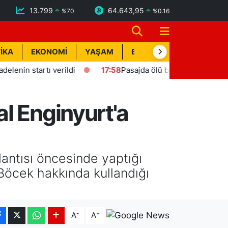
13.799
64.643,95
%
70
%
0.16
İKA
EKONOMİ
YAŞAM
BİK İLAN
TEKNOLOJİ
startı verildi
17:58
Pasajda ölü bulunan Eyüp Can davası 
l Enginyurt'a
lantısı öncesinde yaptığı
 Böcek hakkında kullandığı
-
+
A
A