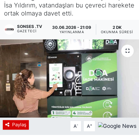
İsa Yıldırım, vatandaşları bu çevreci harekete
Siyaset
ortak olmaya davet etti.
YEREL HABER
SONSES .TV
30.06.2026 - 21:09
2 DK
GAZETECI
YAYINLANMA
OKUNMA SÜRESI
Haberde insan
Tanıtım
Paylaş
-
+
A
A