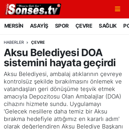
MERSİN
Mersin Nöbetçi Eczaneler
MERSİN
ASAYİŞ
SPOR
ÇEVRE
SAĞLIK
PO
ASAYİŞ
Mersin Hava Durumu
HABERLER
ÇEVRE
Aksu Belediyesi DOA
SPOR
Mersin Namaz Vakitleri
sistemini hayata geçirdi
GÜNÜN MANŞETİ
Mersin Trafik Yoğunluk Haritası
Aksu Belediyesi, ambalaj atıklarının çevreye
DÜNYA
Süper Lig Puan Durumu ve Fikstür
kontrolsüz şekilde bırakılmasını önlemek ve
vatandaşları geri dönüşüme teşvik etmek
KÜLTÜR - SANAT
Tüm Manşetler
amacıyla Depozitosu Olan Ambalajlar (DOA)
cihazını hizmete sundu. Uygulamayı
MAGAZİN
Son Dakika Haberleri
'Gelecek nesillere daha temiz bir Aksu
bırakma hedefiyle attığımız en kararlı adım'
SAĞLIK
Haber Arşivi
olarak değerlendiren Aksu Belediye Başkanı