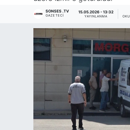
Siyaset
SONSES .TV
15.05.2026 - 13:32
GAZETECI
YAYINLANMA
OKU
YEREL HABER
Haberde insan
Tanıtım