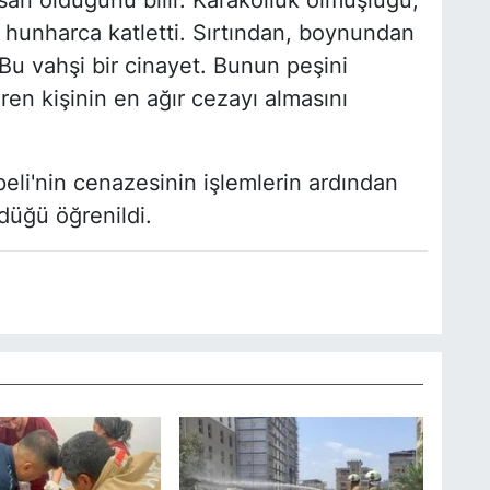
san olduğunu bilir. Karakolluk olmuşluğu,
 hunharca katletti. Sırtından, boynundan
Bu vahşi bir cinayet. Bunun peşini
en kişinin en ağır cezayı almasını
li'nin cenazesinin işlemlerin ardından
düğü öğrenildi.