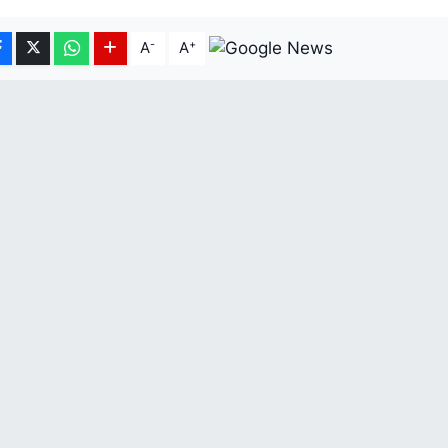
-
+
A
A