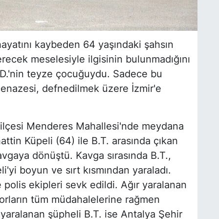
hayatını kaybeden 64 yaşındaki şahsın
erecek meselesiyle ilgisinin bulunmadığını
 B.D.'nin teyze çocuğuydu. Sadece bu
enazesi, defnedilmek üzere İzmir'e
z ilçesi Menderes Mahallesi'nde meydana
attin Küpeli (64) ile B.T. arasında çıkan
vgaya dönüştü. Kavga sırasında B.T.,
i'yi boyun ve sırt kısmından yaraladı.
 polis ekipleri sevk edildi. Ağır yaralanan
ktorların tüm müdahalelerine rağmen
 yaralanan şüpheli B.T. ise Antalya Şehir