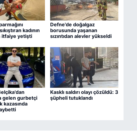
parmağını
Defne'de doğalgaz
sıkıştıran kadının
borusunda yaşanan
itfaiye yetişti
sızıntıdan alevler yükseldi
 Belçika'dan
Kasklı saldırı olayı çözüldü: 3
a gelen gurbetçi
şüpheli tutuklandı
ik kazasında
aybetti