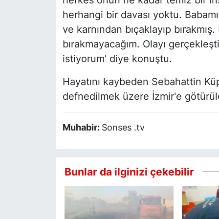
herkes onun ne kadar temiz bir in
herhangi bir davası yoktu. Babamı
ve karnından bıçaklayıp bırakmış. 
bırakmayacağım. Olayı gerçekleştir
istiyorum' diye konuştu.
Hayatını kaybeden Sebahattin Küpe
defnedilmek üzere İzmir'e götürül
Muhabir:
Sonses .tv
Bunlar da ilginizi çekebilir