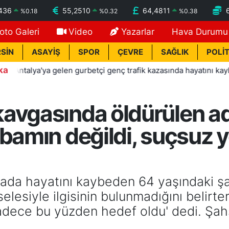
436
55,2510
64,4811
%
0.18
%
0.32
%
0.38
oto Galeri
Video
Yazarlar
Hava Durumu
SİN
ASAYİŞ
SPOR
ÇEVRE
SAĞLIK
POLİT
ka
lya'ya gelen gurbetçi genç trafik kazasında hayatını kaybetti
avgasında öldürülen a
abamın değildi, suçsuz 
gada hayatını kaybeden 64 yaşındaki şa
esiyle ilgisinin bulunmadığını belirter
adece bu yüzden hedef oldu' dedi. Şah