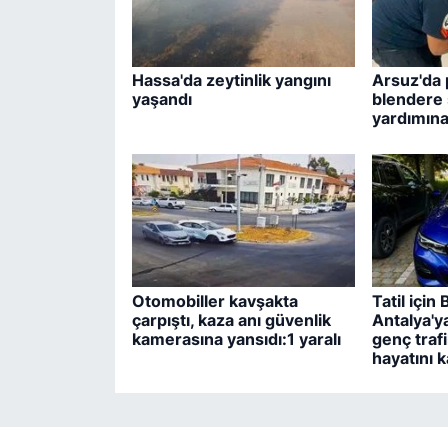
Hassa'da zeytinlik yangını
Arsuz'da 
yaşandı
blendere 
yardımına 
Otomobiller kavşakta
Tatil için
çarpıştı, kaza anı güvenlik
Antalya'y
kamerasına yansıdı:1 yaralı
genç traf
hayatını k