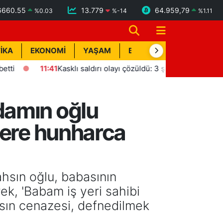
6660.55
13.779
64.959,79
%
0.03
%
-14
%
1.11
İKA
EKONOMİ
YAŞAM
BİK İLAN
TEKNOLOJİ
11:41
Kasklı saldırı olayı çözüldü: 3 şüpheli tutuklandı
1
damın oğlu
yere hunharca
hsın oğlu, babasının
ek, 'Babam iş yeri sahibi
sın cenazesi, defnedilmek