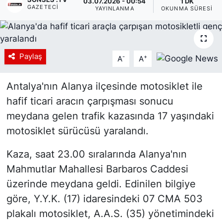
03.07.2026 - 00:54
1 DK
GAZETECI
YAYINLANMA
OKUNMA SÜRESI
Siyaset
YEREL HABER
Paylaş
-
+
A
A
Haberde insan
Antalya'nın Alanya ilçesinde motosiklet ile
Tanıtım
hafif ticari aracın çarpışması sonucu
meydana gelen trafik kazasında 17 yaşındaki
motosiklet sürücüsü yaralandı.
Kaza, saat 23.00 sıralarında Alanya'nın
Mahmutlar Mahallesi Barbaros Caddesi
üzerinde meydana geldi. Edinilen bilgiye
göre, Y.Y.K. (17) idaresindeki 07 CMA 503
plakalı motosiklet, A.A.S. (35) yönetimindeki