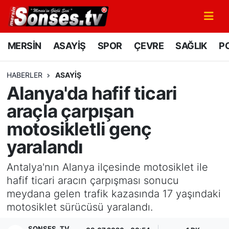
MERSİN
Mersin Nöbetçi Eczaneler
MERSİN
ASAYİŞ
SPOR
ÇEVRE
SAĞLIK
PO
ASAYİŞ
Mersin Hava Durumu
HABERLER
ASAYİŞ
Alanya'da hafif ticari
SPOR
Mersin Namaz Vakitleri
araçla çarpışan
GÜNÜN MANŞETİ
Mersin Trafik Yoğunluk Haritası
motosikletli genç
yaralandı
DÜNYA
Süper Lig Puan Durumu ve Fikstür
Antalya'nın Alanya ilçesinde motosiklet ile
KÜLTÜR - SANAT
Tüm Manşetler
hafif ticari aracın çarpışması sonucu
meydana gelen trafik kazasında 17 yaşındaki
MAGAZİN
Son Dakika Haberleri
motosiklet sürücüsü yaralandı.
SAĞLIK
Haber Arşivi
SONSES .TV