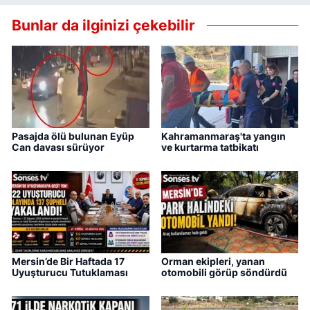
Bunlar da ilginizi çekebilir
Pasajda ölü bulunan Eyüp
Kahramanmaraş'ta yangın
Can davası sürüyor
ve kurtarma tatbikatı
Mersin’de Bir Haftada 17
Orman ekipleri, yanan
Uyuşturucu Tutuklaması
otomobili görüp söndürdü