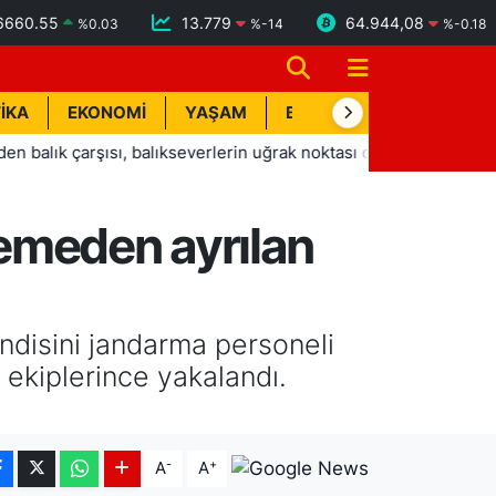
6660.55
13.779
64.944,08
%
0.03
%
-14
%
-0.18
İKA
EKONOMİ
YAŞAM
BİK İLAN
TEKNOLOJİ
çarşısı, balıkseverlerin uğrak noktası oldu
14:04
Serdar G
emeden ayrılan
ndisini jandarma personeli
 ekiplerince yakalandı.
-
+
A
A