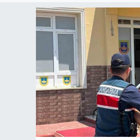
Siyaset
YEREL HABER
Haberde insan
Tanıtım