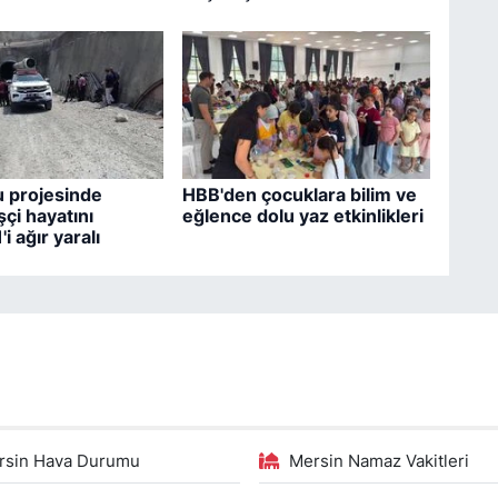
 projesinde
HBB'den çocuklara bilim ve
şçi hayatını
eğlence dolu yaz etkinlikleri
'i ağır yaralı
rsin Hava Durumu
Mersin Namaz Vakitleri