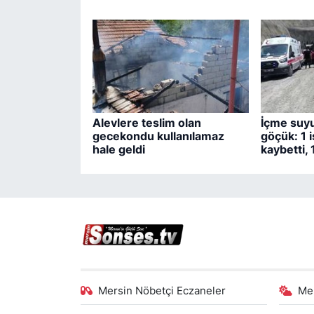
Alevlere teslim olan
İçme suyu
gecekondu kullanılamaz
göçük: 1 i
hale geldi
kaybetti, 1
Mersin Nöbetçi Eczaneler
Me