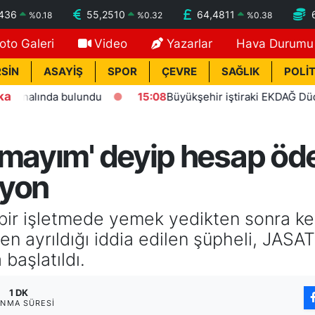
7436
55,2510
64,4811
%
0.18
%
0.32
%
0.38
oto Galeri
Video
Yazarlar
Hava Durumu
SİN
ASAYİŞ
SPOR
ÇEVRE
SAĞLIK
POLİT
ka
ında bulundu
15:08
Büyükşehir iştiraki EKDAĞ Düden balık 
rmayım' deyip hesap öd
syon
 bir işletmede yemek yedikten sonra ke
n ayrıldığı iddia edilen şüpheli, JASAT
başlatıldı.
1 DK
NMA SÜRESI