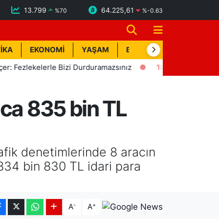
13.799
64.225,61
%
70
%
-0.63
İKA
EKONOMİ
YAŞAM
BİK İLAN
TEKNOLOJİ
Fezlekelerle Bizi Durduramazsınız
18:57
Erdemli'de Depre
aca 835 bin TL
rafik denetimlerinde 8 aracın
 834 bin 830 TL idari para
-
+
A
A