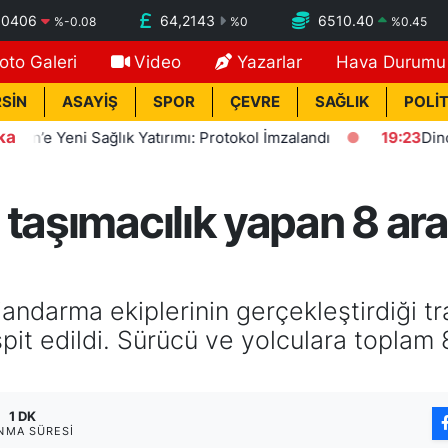
,0406
64,2143
6510.40
%
-0.08
%
0
%
0.45
oto Galeri
Video
Yazarlar
Hava Durumu
SİN
ASAYİŞ
SPOR
ÇEVRE
SAĞLIK
POLİT
ka
’e Yeni Sağlık Yatırımı: Protokol İmzalandı
19:23
Dinçer: 
 taşımacılık yapan 8 ar
jandarma ekiplerinin gerçekleştirdiği t
spit edildi. Sürücü ve yolculara toplam
1 DK
NMA SÜRESI