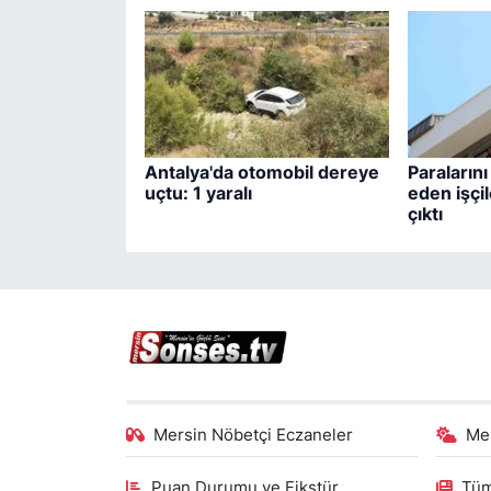
Antalya'da otomobil dereye
Paralarını
uçtu: 1 yaralı
eden işçil
çıktı
Mersin Nöbetçi Eczaneler
Me
Puan Durumu ve Fikstür
Tüm