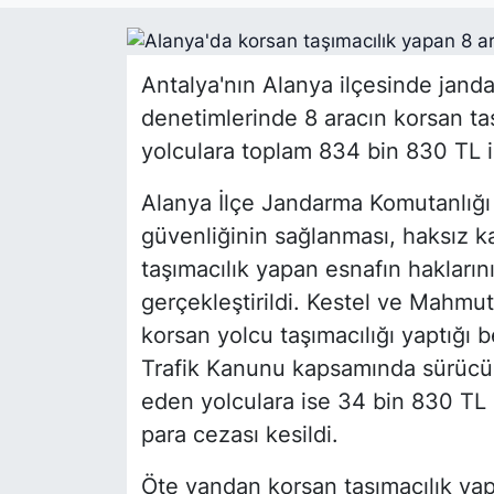
Siyaset
Antalya'nın Alanya ilçesinde jandar
YEREL HABER
denetimlerinde 8 aracın korsan taş
yolculara toplam 834 bin 830 TL i
Haberde insan
Alanya İlçe Jandarma Komutanlığı tr
Tanıtım
güvenliğinin sağlanması, haksız k
taşımacılık yapan esnafın hakları
gerçekleştirildi. Kestel ve Mahmu
korsan yolcu taşımacılığı yaptığı b
Trafik Kanunu kapsamında sürücüle
eden yolculara ise 34 bin 830 TL
para cezası kesildi.
Öte yandan korsan taşımacılık yapt