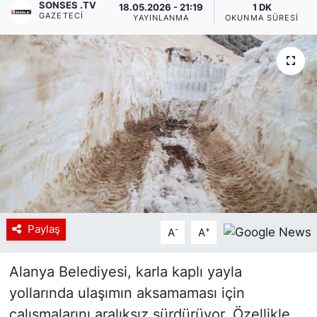
SONSES .TV
18.05.2026 - 21:19
1 DK
GAZETECI
YAYINLANMA
OKUNMA SÜRESI
Siyaset
YEREL HABER
Haberde insan
Tanıtım
Paylaş
-
+
A
A
Alanya Belediyesi, karla kaplı yayla
yollarında ulaşımın aksamaması için
çalışmalarını aralıksız sürdürüyor. Özellikle