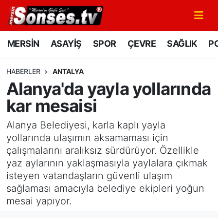
MERSİN
Mersin Nöbetçi Eczaneler
MERSİN
ASAYİŞ
SPOR
ÇEVRE
SAĞLIK
PO
ASAYİŞ
Mersin Hava Durumu
HABERLER
ANTALYA
Alanya'da yayla yollarında
SPOR
Mersin Namaz Vakitleri
kar mesaisi
GÜNÜN MANŞETİ
Mersin Trafik Yoğunluk Haritası
Alanya Belediyesi, karla kaplı yayla
DÜNYA
Süper Lig Puan Durumu ve Fikstür
yollarında ulaşımın aksamaması için
çalışmalarını aralıksız sürdürüyor. Özellikle
KÜLTÜR - SANAT
Tüm Manşetler
yaz aylarının yaklaşmasıyla yaylalara çıkmak
isteyen vatandaşların güvenli ulaşım
MAGAZİN
Son Dakika Haberleri
sağlaması amacıyla belediye ekipleri yoğun
mesai yapıyor.
SAĞLIK
Haber Arşivi