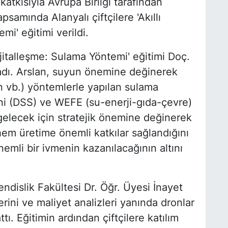
 katkısıyla Avrupa Birliği tarafından
amında Alanyalı çiftçilere 'Akıllı
i' eğitimi verildi.
Dijitalleşme: Sulama Yöntemi' eğitimi Doç.
ladı. Arslan, suyun önemine değinerek
n vb.) yöntemlerle yapılan sulama
ini (DSS) ve WEFE (su-enerji-gıda-çevre)
 gelecek için stratejik önemine değinerek
hem üretime önemli katkılar sağlandığını
emli bir ivmenin kazanılacağının altını
dislik Fakültesi Dr. Öğr. Üyesi İnayet
erini ve maliyet analizleri yanında dronlar
ttı. Eğitimin ardından çiftçilere katılım