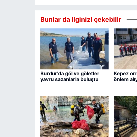
Bunlar da ilginizi çekebilir
Burdur'da göl ve göletler
Kepez orm
yavru sazanlarla buluştu
önlem alı