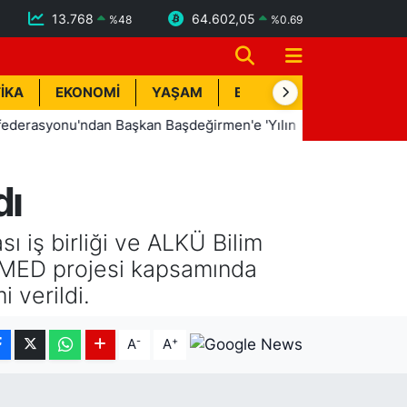
13.768
64.602,05
%
48
%
0.69
İKA
EKONOMİ
YAŞAM
BİK İLAN
TEKNOLOJİ
onu'ndan Başkan Başdeğirmen'e 'Yılın En Başarılı Belediye Başk
dı
ı iş birliği ve ALKÜ Bilim
SWAMED projesi kapsamında
i verildi.
-
+
A
A