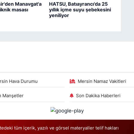
ir'den Manavgat'a
HATSU, Batıayrancı'da 25
iknik masası
yıllık içme suyu şebekesini
yeniliyor
rsin Hava Durumu
Mersin Namaz Vakitleri
 Manşetler
Son Dakika Haberleri
deki tüm içerik, yazılı ve görsel materyaller telif hakları