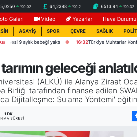
55,0250
64,2398
6513.94
%
0.02
%
0.2
%
0.32
oto Galeri
Video
Yazarlar
Hava Durumu
SİN
ASAYİŞ
SPOR
ÇEVRE
SAĞLIK
POLİT
ka
9 aylık bebeği yaktı
16:32
Türkiye Muhtarlar Konfederasy
 tarımın geleceği anlatıl
versitesi (ALKÜ) ile Alanya Ziraat Odas
rupa Birliği tarafından finanse edilen 
ımda Dijitalleşme: Sulama Yöntemi' eğitim
1 DK
NMA SÜRESI