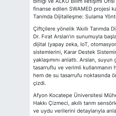
birliği ve ALKÜ Bilim İletişimi Ofisi
finanse edilen SWAMED projesi kaps
Tarımda Dijitalleşme: Sulama Yöntem
Çiftçilere yönelik 'Akıllı Tarımda 
Dr. Fırat Arslan'ın sunumuyla baş
dijital (yapay zeka, IoT, otomasyo
sistemlerini, Karar Destek Sistem
yaklaşımını anlattı. Arslan, suyun
tasarruflu ve verimli kullanmanın 
hem de su tasarrufu noktasında ön
çizdi.
Afyon Kocatepe Üniversitesi Mühen
Hakkı Çizmeci, akıllı tarım sensörl
ve uydu verilerini detaylarıyla anla