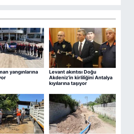
an yangınlarına
Levant akıntısı Doğu
yor
Akdeniz'in kirliliğini Antalya
kıyılarına taşıyor