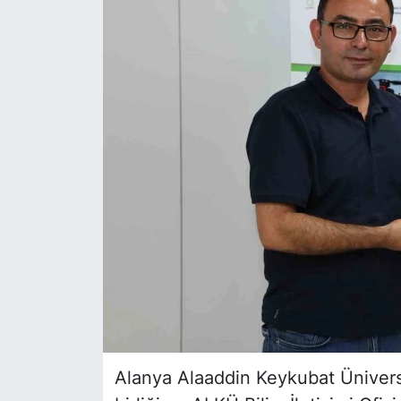
Siyaset
YEREL HABER
Haberde insan
Tanıtım
Alanya Alaaddin Keykubat Üniversi