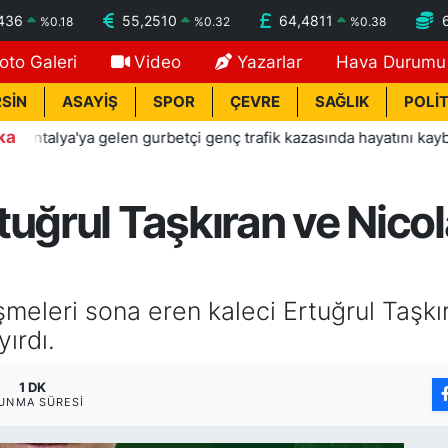
436
55,2510
64,4811
%
0.18
%
0.32
%
0.38
oto Galeri
Video
Yazarlar
Hava Durumu
SİN
ASAYİŞ
SPOR
ÇEVRE
SAĞLIK
POLİT
ka
talya'ya gelen gurbetçi genç trafik kazasında hayatını kaybetti
uğrul Taşkıran ve Nicola
eleri sona eren kaleci Ertuğrul Taşkı
yırdı.
1 DK
UNMA SÜRESI