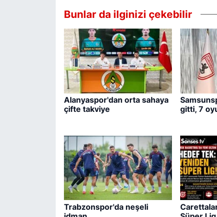
Bunlar da ilginizi çekebilir
Alanyaspor'dan orta sahaya
Samsunsp
çifte takviye
gitti, 7 o
Trabzonspor'da neşeli
Carettala
idman
Süper Lig