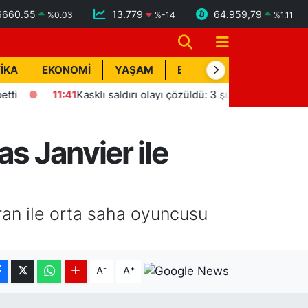
6660.55
13.779
64.959,79
%
0.03
%
-14
%
1.11
İKA
EKONOMİ
YAŞAM
BİK İLAN
TEKNOLOJİ
11:41
Kasklı saldırı olayı çözüldü: 3 şüpheli tutuklandı
s Janvier ile
ran ile orta saha oyuncusu
-
+
A
A