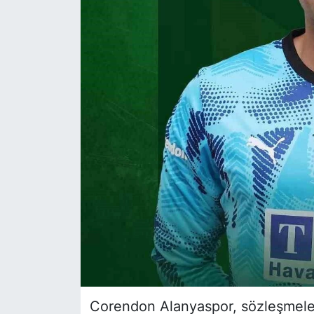
Siyaset
YEREL HABER
Haberde insan
Tanıtım
Corendon Alanyaspor, sözleşmeleri