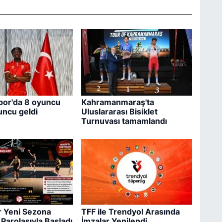
or'da 8 oyuncu
Kahramanmaraş'ta
yuncu geldi
Uluslararası Bisiklet
Turnuvası tamamlandı
r Yeni Sezona
TFF ile Trendyol Arasında
 Parolasıyla Başladı
İmzalar Yenilendi