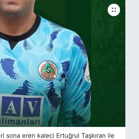
 sona eren kaleci Ertuğrul Taşkıran ile