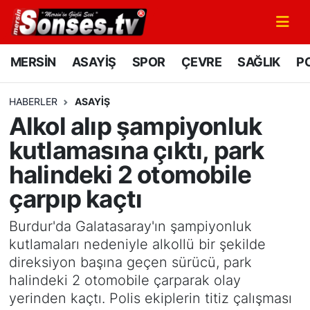
MERSİN
Mersin Nöbetçi Eczaneler
MERSİN
ASAYİŞ
SPOR
ÇEVRE
SAĞLIK
PO
ASAYİŞ
Mersin Hava Durumu
HABERLER
ASAYİŞ
Alkol alıp şampiyonluk
SPOR
Mersin Namaz Vakitleri
kutlamasına çıktı, park
GÜNÜN MANŞETİ
Mersin Trafik Yoğunluk Haritası
halindeki 2 otomobile
çarpıp kaçtı
DÜNYA
Süper Lig Puan Durumu ve Fikstür
Burdur'da Galatasaray'ın şampiyonluk
KÜLTÜR - SANAT
Tüm Manşetler
kutlamaları nedeniyle alkollü bir şekilde
direksiyon başına geçen sürücü, park
MAGAZİN
Son Dakika Haberleri
halindeki 2 otomobile çarparak olay
yerinden kaçtı. Polis ekiplerin titiz çalışması
SAĞLIK
Haber Arşivi