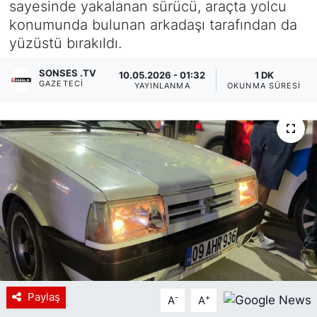
sayesinde yakalanan sürücü, araçta yolcu
konumunda bulunan arkadaşı tarafından da
Siyaset
yüzüstü bırakıldı.
YEREL HABER
SONSES .TV
10.05.2026 - 01:32
1 DK
GAZETECI
YAYINLANMA
OKUNMA SÜRESI
Haberde insan
Tanıtım
Paylaş
-
+
A
A