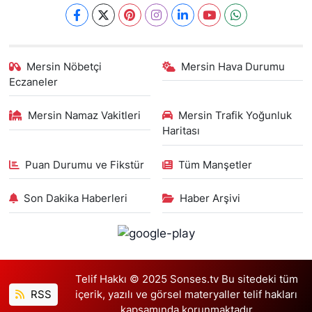
Mersin Nöbetçi
Mersin Hava Durumu
Eczaneler
Mersin Namaz Vakitleri
Mersin Trafik Yoğunluk
Haritası
Puan Durumu ve Fikstür
Tüm Manşetler
Son Dakika Haberleri
Haber Arşivi
Telif Hakkı © 2025 Sonses.tv Bu sitedeki tüm
RSS
içerik, yazılı ve görsel materyaller telif hakları
kapsamında korunmaktadır