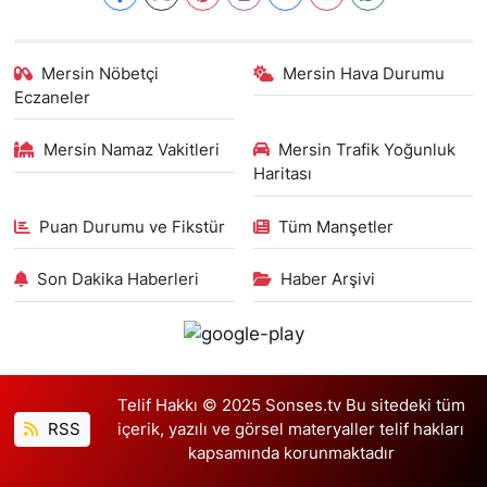
Mersin Nöbetçi
Mersin Hava Durumu
Eczaneler
Mersin Namaz Vakitleri
Mersin Trafik Yoğunluk
Haritası
Puan Durumu ve Fikstür
Tüm Manşetler
Son Dakika Haberleri
Haber Arşivi
Telif Hakkı © 2025 Sonses.tv Bu sitedeki tüm
RSS
içerik, yazılı ve görsel materyaller telif hakları
kapsamında korunmaktadır