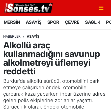
MERSİN
Mersin Nöbetçi Eczaneler
MERSİN
ASAYİŞ
SPOR
ÇEVRE
SAĞLIK
PO
ASAYİŞ
Mersin Hava Durumu
HABERLER
ASAYİŞ
Alkollü araç
SPOR
Mersin Namaz Vakitleri
kullanmadığını savunup
GÜNÜN MANŞETİ
Mersin Trafik Yoğunluk Haritası
alkolmetreyi üflemeyi
reddetti
DÜNYA
Süper Lig Puan Durumu ve Fikstür
Burdur'da alkollü sürücü, otomobilini park
KÜLTÜR - SANAT
Tüm Manşetler
etmeye çalışırken öndeki otomobile
çarparak kaza yaparken ihbar üzerine adres
MAGAZİN
Son Dakika Haberleri
gelen polis ekiplerine zor anlar yaşattı.
Sürücü ilk olarak öndeki otomobile
SAĞLIK
Haber Arşivi