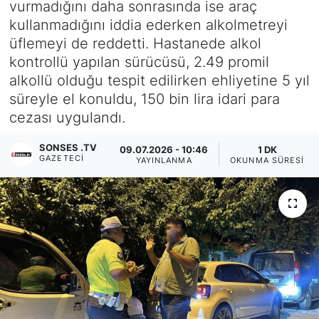
vurmadığını daha sonrasında ise araç
kullanmadığını iddia ederken alkolmetreyi
Siyaset
üflemeyi de reddetti. Hastanede alkol
kontrollü yapılan sürücüsü, 2.49 promil
YEREL HABER
alkollü olduğu tespit edilirken ehliyetine 5 yıl
süreyle el konuldu, 150 bin lira idari para
Haberde insan
cezası uygulandı.
Tanıtım
SONSES .TV
09.07.2026 - 10:46
1 DK
GAZETECI
YAYINLANMA
OKUNMA SÜRESI