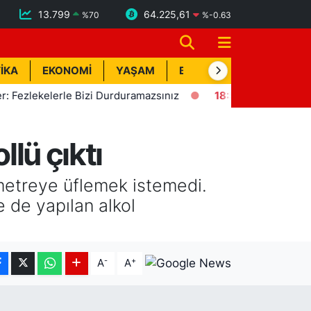
13.799
64.225,61
%
70
%
-0.63
İKA
EKONOMİ
YAŞAM
BİK İLAN
TEKNOLOJİ
lekelerle Bizi Durduramazsınız
18:57
Erdemli'de Deprem! K
llü çıktı
metreye üflemek istemedi.
 de yapılan alkol
-
+
A
A