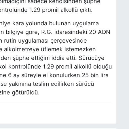
 olmadığını sadece kendisinden şüphe
ontrolünde 1.29 promil alkollü çıktı.
thiye kara yolunda bulunan uygulama
n bilgiye göre, R.G. idaresindeki 20 ADN
in rutin uygulaması çerçevesinde
re alkolmetreye üflemek istemezken
den şüphe ettiğini iddia etti. Sürücüye
lkol kontrolünde 1.29 promil alkollü olduğu
ine 6 ay süreyle el konulurken 25 bin lira
ise yakınına teslim edilirken sürücü
zine götürüldü.