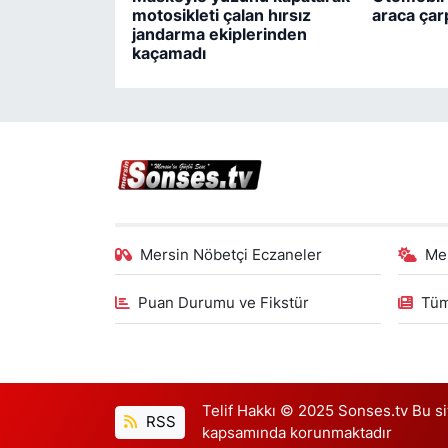
motosikleti çalan hırsız
araca çarp
jandarma ekiplerinden
kaçamadı
Mersin Nöbetçi Eczaneler
Me
Puan Durumu ve Fikstür
Tüm
Telif Hakkı © 2025 Sonses.tv Bu site
RSS
kapsamında korunmaktadır