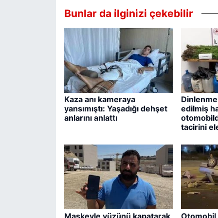
Bunlar da ilginizi çekebilir
Kaza anı kameraya
Dinlenme 
yansımıştı: Yaşadığı dehşet
edilmiş ha
anlarını anlattı
otomobild
tacirini e
Maskeyle yüzünü kapatarak
Otomobil 