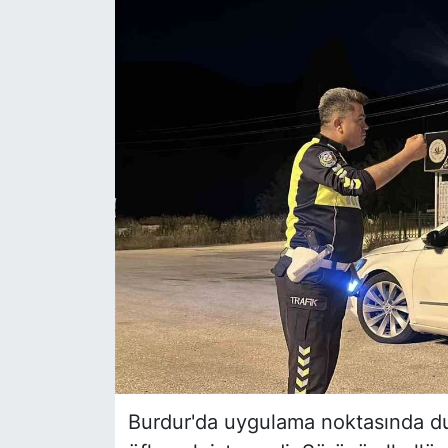
Siyaset
YEREL HABER
Haberde insan
Tanıtım
Burdur'da uygulama noktasında du