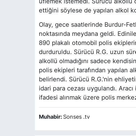
üflemek istemedi. Sürücü alkollü
ettiğini söylese de yapılan alkol k
Olay, gece saatlerinde Burdur-Fe
noktasında meydana geldi. Edinile
890 plakalı otomobil polis ekipler
durduruldu. Sürücü R.G. uzun sü
alkollü olmadığını sadece kendisin
polis ekipleri tarafından yapılan a
belirlendi. Sürücü R.G.'nin ehliyet
idari para cezası uygulandı. Aracı 
ifadesi alınmak üzere polis merke
Muhabir:
Sonses .tv