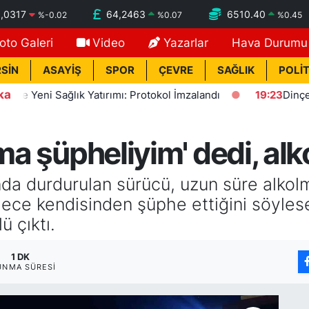
,0317
64,2463
6510.40
%
-0.02
%
0.07
%
0.45
oto Galeri
Video
Yazarlar
Hava Durumu
SİN
ASAYİŞ
SPOR
ÇEVRE
SAĞLIK
POLİT
ka
Yeni Sağlık Yatırımı: Protokol İmzalandı
19:23
Dinçer: Fez
ma şüpheliyim' dedi, alko
da durdurulan sürücü, uzun süre alkol
dece kendisinden şüphe ettiğini söylese
ü çıktı.
1 DK
UNMA SÜRESI