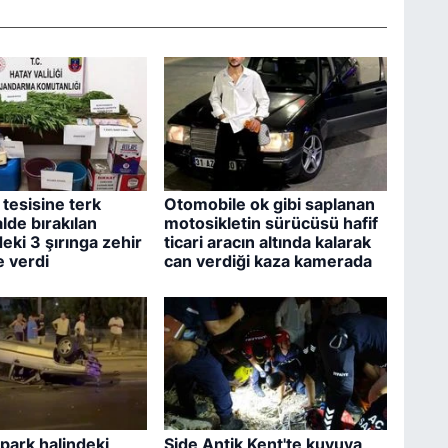
tesisine terk
Otomobile ok gibi saplanan
lde bırakılan
motosikletin sürücüsü hafif
eki 3 şırınga zehir
ticari aracın altında kalarak
le verdi
can verdiği kaza kamerada
park halindeki
Side Antik Kent'te kuyuya