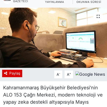
GAZETECI
YAYINLANMA
OKUNMA SÜRESI
Siyaset
YEREL HABER
Haberde insan
Tanıtım
Paylaş
-
+
A
A
Kahramanmaraş Büyükşehir Belediyesi'nin
ALO 153 Çağrı Merkezi, modern teknoloji ve
yapay zeka destekli altyapısıyla Mayıs