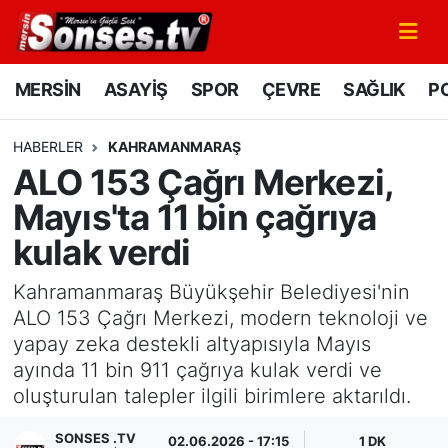
MERSİN
Mersin Nöbetçi Eczaneler
MERSİN
ASAYİŞ
SPOR
ÇEVRE
SAĞLIK
PO
ASAYİŞ
Mersin Hava Durumu
HABERLER
KAHRAMANMARAŞ
ALO 153 Çağrı Merkezi,
SPOR
Mersin Namaz Vakitleri
Mayıs'ta 11 bin çağrıya
GÜNÜN MANŞETİ
Mersin Trafik Yoğunluk Haritası
kulak verdi
DÜNYA
Süper Lig Puan Durumu ve Fikstür
Kahramanmaraş Büyükşehir Belediyesi'nin
ALO 153 Çağrı Merkezi, modern teknoloji ve
KÜLTÜR - SANAT
Tüm Manşetler
yapay zeka destekli altyapısıyla Mayıs
ayında 11 bin 911 çağrıya kulak verdi ve
MAGAZİN
Son Dakika Haberleri
oluşturulan talepler ilgili birimlere aktarıldı.
SAĞLIK
Haber Arşivi
SONSES .TV
02.06.2026 - 17:15
1 DK