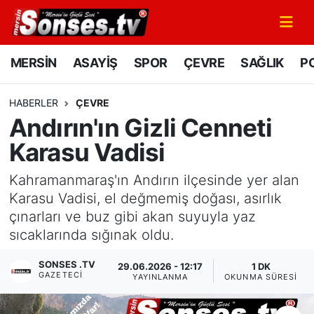
MERSİN
Mersin Nöbetçi Eczaneler
MERSİN
ASAYİŞ
SPOR
ÇEVRE
SAĞLIK
PO
ASAYİŞ
Mersin Hava Durumu
HABERLER
ÇEVRE
Andırın'ın Gizli Cenneti
SPOR
Mersin Namaz Vakitleri
Karasu Vadisi
GÜNÜN MANŞETİ
Mersin Trafik Yoğunluk Haritası
Kahramanmaraş'ın Andırın ilçesinde yer alan
DÜNYA
Süper Lig Puan Durumu ve Fikstür
Karasu Vadisi, el değmemiş doğası, asırlık
çınarları ve buz gibi akan suyuyla yaz
KÜLTÜR - SANAT
Tüm Manşetler
sıcaklarında sığınak oldu.
SONSES .TV
MAGAZİN
Son Dakika Haberleri
29.06.2026 - 12:17
1 DK
GAZETECI
YAYINLANMA
OKUNMA SÜRESI
SAĞLIK
Haber Arşivi