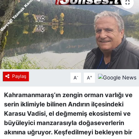
Siyaset
YEREL HABER
Haberde insan
Tanıtım
Paylaş
-
+
A
A
Kahramanmaraş’ın zengin orman varlığı ve
serin iklimiyle bilinen Andırın ilçesindeki
Karasu Vadisi, el değmemiş ekosistemi ve
büyüleyici manzarasıyla doğaseverlerin
akınına uğruyor. Keşfedilmeyi bekleyen bir