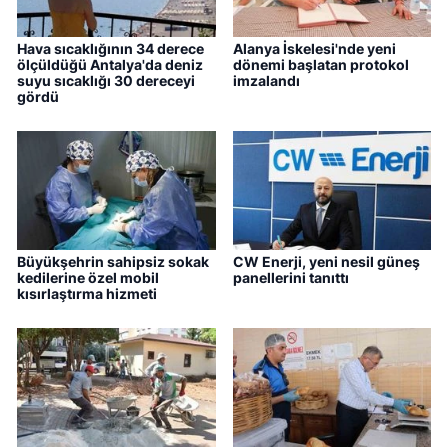
Hava sıcaklığının 34 derece
Alanya İskelesi'nde yeni
ölçüldüğü Antalya'da deniz
dönemi başlatan protokol
suyu sıcaklığı 30 dereceyi
imzalandı
gördü
Büyükşehrin sahipsiz sokak
CW Enerji, yeni nesil güneş
kedilerine özel mobil
panellerini tanıttı
kısırlaştırma hizmeti