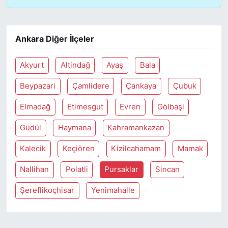
Ankara Diğer İlçeler
Akyurt
Altindağ
Ayaş
Bala
Beypazari
Çamlidere
Çankaya
Çubuk
Elmadağ
Etimesgut
Evren
Gölbaşi
Güdül
Haymana
Kahramankazan
Kalecik
Keçiören
Kizilcahamam
Mamak
Nallihan
Polatli
Pursaklar
Sincan
Şereflikoçhisar
Yenimahalle