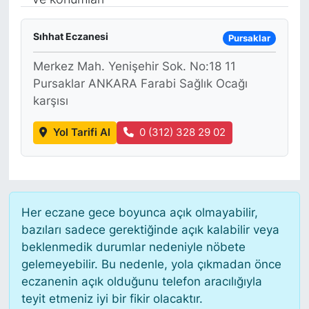
Siyaset
Sıhhat Eczanesi
Pursaklar
YEREL HABER
Merkez Mah. Yenişehir Sok. No:18 11
Pursaklar ANKARA Farabi Sağlık Ocağı
Haberde insan
karşısı
Tanıtım
Yol Tarifi Al
0 (312) 328 29 02
Her eczane gece boyunca açık olmayabilir,
bazıları sadece gerektiğinde açık kalabilir veya
beklenmedik durumlar nedeniyle nöbete
gelemeyebilir. Bu nedenle, yola çıkmadan önce
eczanenin açık olduğunu telefon aracılığıyla
teyit etmeniz iyi bir fikir olacaktır.